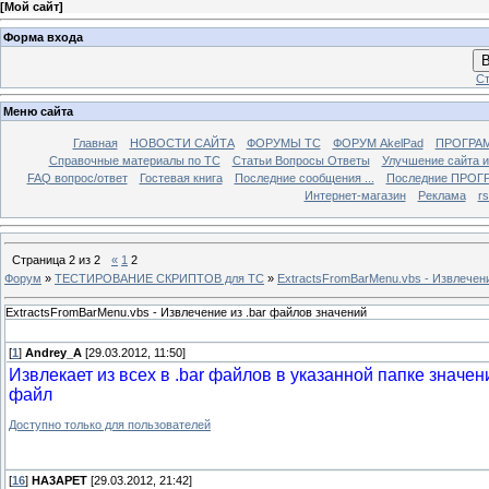
[
Мой сайт
]
Форма входа
В
Ст
Меню сайта
Главная
НОВОСТИ САЙТА
ФОРУМЫ TC
ФОРУМ AkelPad
ПРОГРА
Справочные материалы по TС
Статьи Вопросы Ответы
Улучшение сайта 
FAQ вопрос/ответ
Гостевая книга
Последние сообщения ...
Последние ПРОГР
Интернет-магазин
Реклама
r
Страница
2
из
2
«
1
2
Форум
»
ТЕСТИРОВАНИЕ СКРИПТОВ для TC
»
ExtractsFromBarMenu.vbs - Извлечени
ExtractsFromBarMenu.vbs - Извлечение из .bar файлов значений
[
1
]
Andrey_A
[29.03.2012, 11:50]
Извлекает из всех в .bar файлов в указанной папке значе
файл
Доступно только для пользователей
[
16
]
HA3APET
[29.03.2012, 21:42]