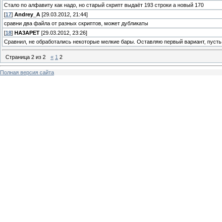
Стало по алфавиту как надо, но старый скрипт выдаёт 193 строки а новый 170
[
17
]
Andrey_A
[29.03.2012, 21:44]
сравни два файла от разных скриптов, может дубликаты
[
18
]
HA3APET
[29.03.2012, 23:26]
Сравнил, не обработались некоторые мелкие бары. Оставляю первый вариант, пусть 
Страница
2
из
2
«
1
2
Полная версия сайта