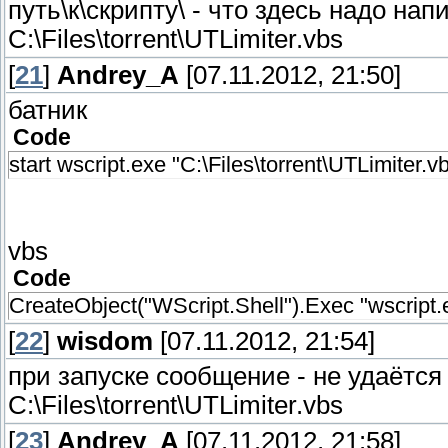
путь\к\скрипту\ - что здесь надо нап
C:\Files\torrent\UTLimiter.vbs
[
21
]
Andrey_A
[07.11.2012, 21:50]
батник
Code
start wscript.exe "C:\Files\torrent\UTLimiter.v
vbs
Code
CreateObject("WScript.Shell").Exec "wscript.e
[
22
]
wisdom
[07.11.2012, 21:54]
при запуске сообщение - не удаётс
C:\Files\torrent\UTLimiter.vbs
[
23
]
Andrey_A
[07.11.2012, 21:58]