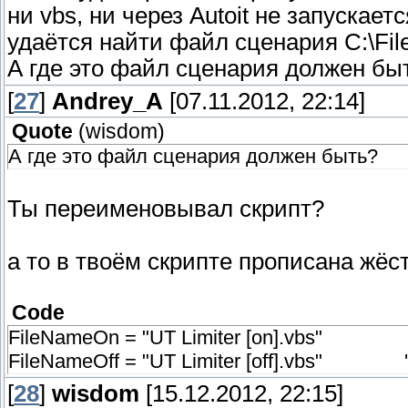
ни vbs, ни через Autoit не запускает
удаётся найти файл сценария C:\Files
А где это файл сценария должен бы
[
27
]
Andrey_A
[07.11.2012, 22:14]
Quote
(
wisdom
)
А где это файл сценария должен быть?
Ты переименовывал скрипт?
а то в твоём скрипте прописана жёс
Code
FileNameOn = "UT Limiter [on].vbs" ' -
FileNameOff = "UT Limiter [off].vbs" ' 
[
28
]
wisdom
[15.12.2012, 22:15]