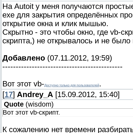
На Autoit у меня получаются просты
exe для закрытия определённых про
открытие окна и клик мышью.
Скрытно - это чтобы окно, где vb-с
скрипта,) не открывалось и не был
Добавлено
(07.11.2012, 19:59)
---------------------------------------------
Вот этот vb-
.
Доступно только для пользователей
[
17
]
Andrey_A
[15.09.2012, 15:40]
Quote
(
wisdom
)
Вот этот vb-скрипт.
К сожалению нет времени разбиратьс