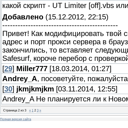
какой скрипт - UT Limiter [off].vbs и
Добавлено
(15.12.2012, 22:15)
---------------------------------------------
Привет! Как модифицировать твой ск
адрес и порт прокси сервера в брауз
закончились, то вставляет следующ
Safesurf, короче перебор с проверко
[
29
]
Miller777
[18.03.2014, 01:27]
Andrey_A
, посоветуйте, пожалуйста
[
30
]
jkmjkmjkm
[03.11.2014, 12:55]
Andrey_A Не планируется ли к Ново
Страница
2
из
3
«
1
2
3
»
Полная версия сайта