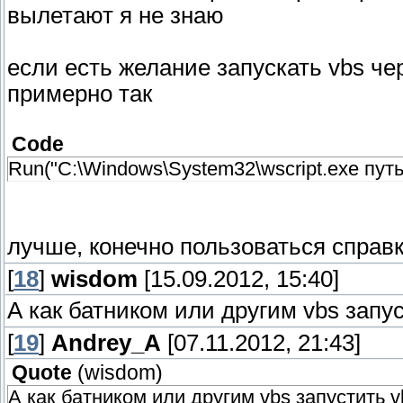
вылетают я не знаю
если есть желание запускать vbs че
примерно так
Code
Run("C:\Windows\System32\wscript.exe пут
лучше, конечно пользоваться справко
[
18
]
wisdom
[15.09.2012, 15:40]
А как батником или другим vbs запус
[
19
]
Andrey_A
[07.11.2012, 21:43]
Quote
(
wisdom
)
А как батником или другим vbs запустить vb