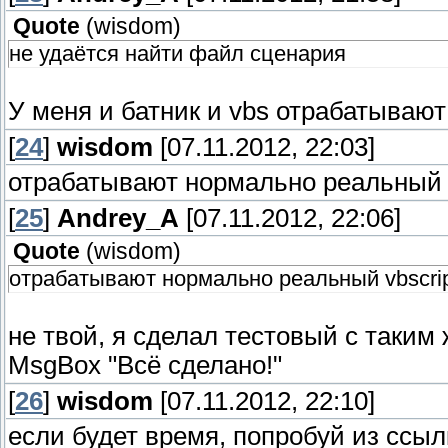
Quote
(
wisdom
)
не удаётся найти файл сценария
У меня и батник и vbs отрабатываю
[
24
]
wisdom
[07.11.2012, 22:03]
отрабатывают нормально реальный v
[
25
]
Andrey_A
[07.11.2012, 22:06]
Quote
(
wisdom
)
отрабатывают нормально реальный vbscrip
не твой, я сделал тестовый с таким 
MsgBox "Всё сделано!"
[
26
]
wisdom
[07.11.2012, 22:10]
если будет время, попробуй из ссылк