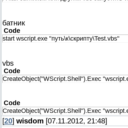
батник
Code
start wscript.exe "путь\к\скрипту\Test.vbs"
vbs
Code
CreateObject("WScript.Shell").Exec "wscript.
Code
CreateObject("WScript.Shell").Exec "wscript.e
[
20
]
wisdom
[07.11.2012, 21:48]