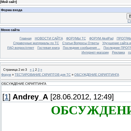
[
Мой сайт
]
Форма входа
В
Ст
Меню сайта
Главная
НОВОСТИ САЙТА
ФОРУМЫ TC
ФОРУМ AkelPad
ПРОГРА
Справочные материалы по TС
Статьи Вопросы Ответы
Улучшение сайта 
FAQ вопрос/ответ
Гостевая книга
Последние сообщения ...
Последние ПРОГР
Интернет-магазин
Реклама
r
Страница
2
из
3
«
1
2
3
»
Форум
»
ТЕСТИРОВАНИЕ СКРИПТОВ для TC
»
ОБСУЖДЕНИЕ СКРИПТИНГА
ОБСУЖДЕНИЕ СКРИПТИНГА
[
1
]
Andrey_A
[28.06.2012, 12:49]
ОБСУЖДЕНИ