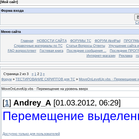
[
Мой сайт
]
Форма входа
В
Ст
Меню сайта
Главная
НОВОСТИ САЙТА
ФОРУМЫ TC
ФОРУМ AkelPad
ПРОГРА
Справочные материалы по TС
Статьи Вопросы Ответы
Улучшение сайта 
FAQ вопрос/ответ
Гостевая книга
Последние сообщения ...
Последние ПРОГР
Интернет-магазин
Реклама
r
Страница
2
из
3
«
1
2
3
»
Форум
»
ТЕСТИРОВАНИЕ СКРИПТОВ для TC
»
MoveOnLevelUp.vbs - Перемещение н
MoveOnLevelUp.vbs - Перемещение на уровень вверх
[
1
]
Andrey_A
[01.03.2012, 06:29]
Перемещение выделенн
Доступно только для пользователей