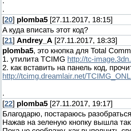
.
.
[
20
]
plomba5
[27.11.2017, 18:15]
A куда вписать этот код?
[
21
]
Andrey_A
[27.11.2017, 18:33]
plomba5
, это кнопка для Total Com
1. утилита TCIMG
http://tc-image.3dn
2. как вставить на панель код, прочи
http://tcimg.dreamlair.net/TCIMG_ONL
.
[
22
]
plomba5
[27.11.2017, 19:17]
Благодарю, постараюсь разобраться
Нажав на зеленую кнопку вышла так
Пока не соображу, как выполнить св