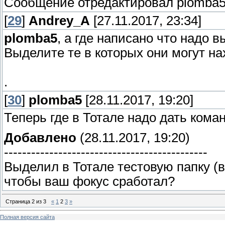
Сообщение отредактировал
plomba
[
29
]
Andrey_A
[27.11.2017, 23:34]
plomba5
, а где написано что надо 
Выделите те в которых они могут на
.
[
30
]
plomba5
[28.11.2017, 19:20]
Теперь где в Тотале надо дать коман
Добавлено
(28.11.2017, 19:20)
---------------------------------------------
Выделил в Тотале тестовую папку (в
чтобы ваш фокус сработал?
Страница
2
из
3
«
1
2
3
»
Полная версия сайта