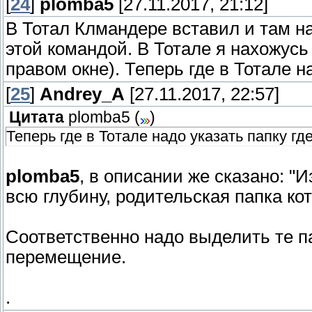
[
24
]
plomba5
[27.11.2017, 21:12]
В Тотал Клмандере вставил и там на
этой командой. В Тотале я нахожусь 
правом окне). Теперь где в Тотале н
[
25
]
Andrey_A
[27.11.2017, 22:57]
Цитата
plomba5
(
)
Теперь где в Тотале надо указать папку гд
plomba5
, в описании же сказано: "
всю глубину, родительская папка ко
Соответственно надо выделить те п
перемещение.
.