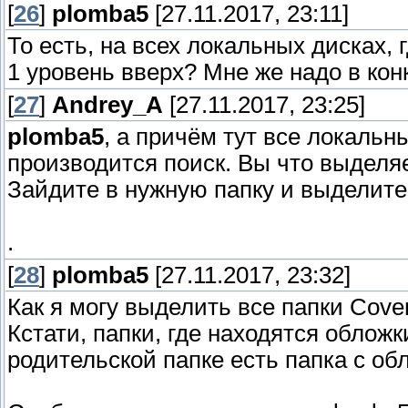
[
26
]
plomba5
[27.11.2017, 23:11]
То есть, на всех локальных дисках, 
1 уровень вверх? Мне же надо в кон
[
27
]
Andrey_A
[27.11.2017, 23:25]
plomba5
, а причём тут все локальн
производится поиск. Вы что выделя
Зайдите в нужную папку и выделите
.
[
28
]
plomba5
[27.11.2017, 23:32]
Как я могу выделить все папки Cove
Кстати, папки, где находятся облож
родительской папке есть папка с об