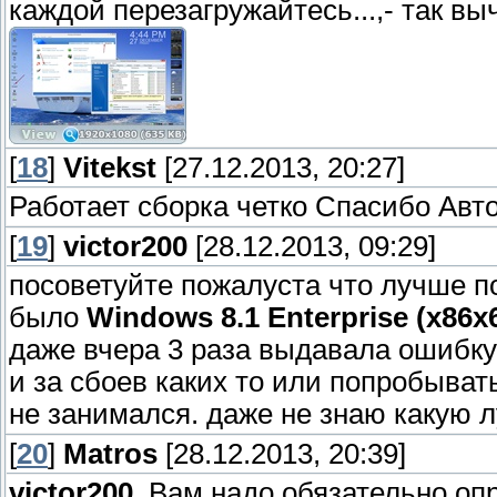
каждой перезагружайтесь...,- так 
[
18
]
Vitekst
[27.12.2013, 20:27]
Работает сборка четко Спасибо Авт
[
19
]
victor200
[28.12.2013, 09:29]
посоветуйте пожалуста что лучше по
было
Windows 8.1 Enterprise (x86x
даже вчера 3 раза выдавала ошибку
и за сбоев каких то или попробыват
не занимался. даже не знаю какую 
[
20
]
Matros
[28.12.2013, 20:39]
victor200
, Вам надо обязательно опр