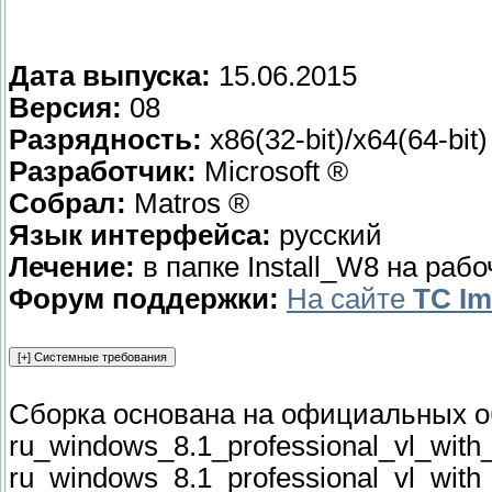
Дата выпуска:
15.06.2015
Версия:
08
Разрядность:
x86(32-bit)/x64(64-bit)
Разработчик:
Microsoft ®
Собрал:
Matros ®
Язык интерфейса:
русский
Лечение:
в папке Install_W8 на раб
Форум поддержки:
На сайте
TC I
Сборка основана на официальных об
ru_windows_8.1_professional_vl_wit
ru_windows_8.1_professional_vl_wit