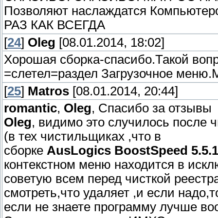
Позволяют наслаждатся Компьютер
РАЗ КАК ВСЕГДА
[
24
]
Oleg
[08.01.2014, 18:02]
Хорошая сборка-спасибо.Такой воп
=слетел=раздел Загрузочное меню.М
[
25
]
Matros
[08.01.2014, 20:44]
romantic
,
Oleg
, Спасибо за отзывы
Oleg
, видимо это случилось после ч
(в тех чистильщиках ,что в
сборке
AusLogics BoostSpeed 5.5.1
контекстном меню находится в исклю
советую всем перед чисткой реестр
смотреть,что удаляет ,и если надо,
если не знаете программу лучше воо