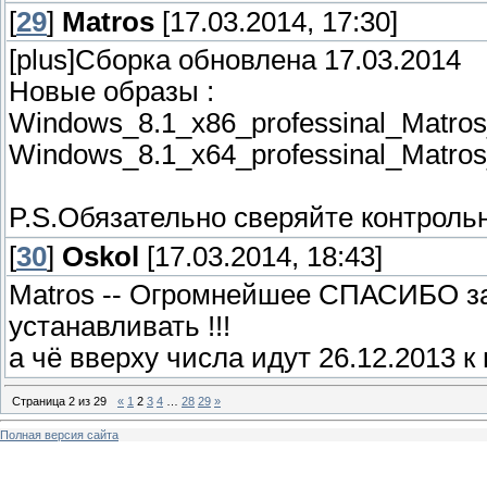
[
29
]
Matros
[17.03.2014, 17:30]
[plus]Сборка обновлена 17.03.2014
Новые образы :
Windows_8.1_x86_professinal_Matros_
Windows_8.1_x64_professinal_Matros_E
P.S.Обязательно сверяйте контрольн
[
30
]
Oskol
[17.03.2014, 18:43]
Matros -- Огромнейшее СПАСИБО за
устанавливать !!!
а чё вверху числа идут 26.12.2013 к 
Страница
2
из
29
«
1
2
3
4
…
28
29
»
Полная версия сайта