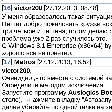
[
16
]
victor200
[27.12.2013, 08:48]
У меня образовалось такая ситуация
Пишет добро пожаловать кружки вокр
три,четыре и тишина, потом делаю 
проблема уже 2 раз случилось это.
C Windows 8.1 Enterprise (x86x64) b
хорошо все не понятно.
[
17
]
Matros
[27.12.2013, 16:52]
victor200
,
Очевидно ,что вместе с системой за
Определите методом исключения...
Запустите программу
Auslogics Bo
столе),→нажмите вкладку "Автозапус
далее убирайте по одной галке на 