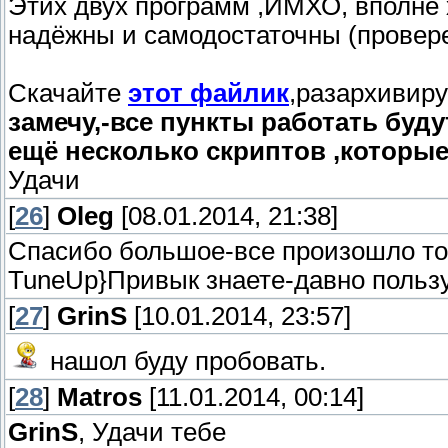
Этих двух программ ,ИМХО, вполне 
надёжны и самодостаточны (провер
Скачайте
этот файлик
,разархивиру
замечу,-все пункты работать буду
ещё несколько скриптов ,которые
Удачи
[
26
]
Oleg
[08.01.2014, 21:38]
Спасибо большое-все произошло то
TuneUp}Привык знаете-давно пользу
[
27
]
GrinS
[10.01.2014, 23:57]
нашол буду пробовать.
[
28
]
Matros
[11.01.2014, 00:14]
GrinS
, Удачи тебе