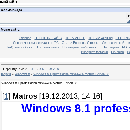
[
Мой сайт
]
Форма входа
В
Ст
Меню сайта
Главная
НОВОСТИ САЙТА
ФОРУМЫ TC
ФОРУМ AkelPad
ПРОГРА
Справочные материалы по TС
Статьи Вопросы Ответы
Улучшение сайта 
FAQ вопрос/ответ
Гостевая книга
Последние сообщения ...
Последние ПРОГР
Интернет-магазин
Реклама
r
Страница
2
из
29
«
1
2
3
4
…
28
29
»
Форум
»
Windows 8
»
Windows 8.1 professional vl x64x86 Matros Edition 08
Windows 8.1 professional vl x64x86 Matros Edition 08
[
1
]
Matros
[19.12.2013, 14:16]
Windows 8.1 profess