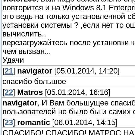
повторится и на Windows 8.1 Enterpr
это ведь на только установленной с
установки системы ? ,если нет то о
вычислить..
перезагружайтесь после установки к
чем вызван...
Удачи
[
21
]
navigator
[05.01.2014, 14:20]
спасибо большое
[
22
]
Matros
[05.01.2014, 16:16]
navigator
, И Вам большущее спасибо
пользователей не было бы и самих сб
[
23
]
romantic
[06.01.2014, 14:15]
СПАСИБО! СПАСИБО! МАТРОС НАВЫС