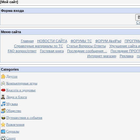
[
Мой сайт
]
Форма входа
В
Ст
Меню сайта
Главная
НОВОСТИ САЙТА
ФОРУМЫ TC
ФОРУМ AkelPad
ПРОГРА
Справочные материалы по TС
Статьи Вопросы Ответы
Улучшение сайта 
FAQ вопрос/ответ
Гостевая книга
Последние сообщения ...
Последние ПРОГР
Интернет-магазин
Реклама
r
Categories
Другое
Компьютерные игры
Красота и здоровье
Люди и блоги
Музыка
Общество
Путешествия и события
Развлечения
Сериалы
Спорт