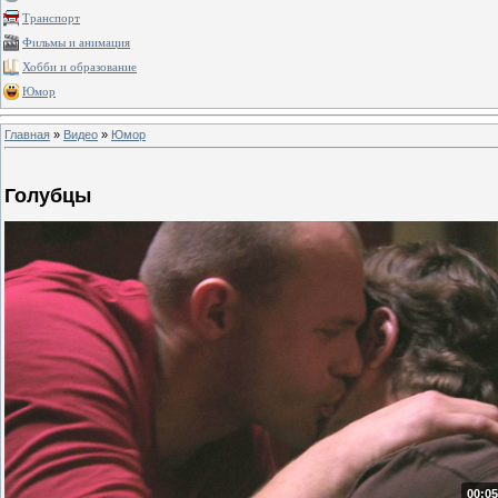
Транспорт
Фильмы и анимация
Хобби и образование
Юмор
Главная
»
Видео
»
Юмор
Голубцы
00:05