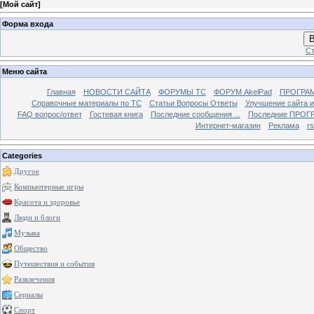
[
Мой сайт
]
Форма входа
В
Ст
Меню сайта
Главная
НОВОСТИ САЙТА
ФОРУМЫ TC
ФОРУМ AkelPad
ПРОГРА
Справочные материалы по TС
Статьи Вопросы Ответы
Улучшение сайта 
FAQ вопрос/ответ
Гостевая книга
Последние сообщения ...
Последние ПРОГР
Интернет-магазин
Реклама
r
Categories
Другое
Компьютерные игры
Красота и здоровье
Люди и блоги
Музыка
Общество
Путешествия и события
Развлечения
Сериалы
Спорт