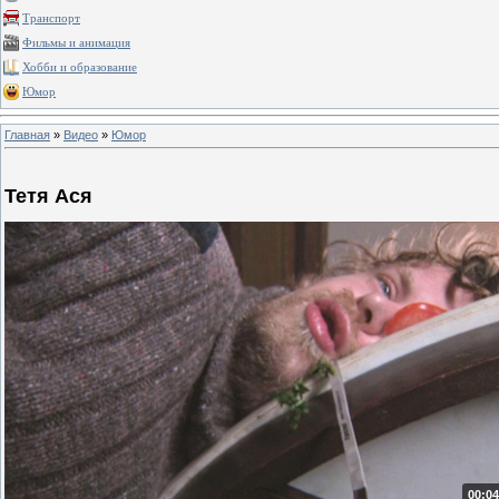
Транспорт
Фильмы и анимация
Хобби и образование
Юмор
Главная
»
Видео
»
Юмор
Тетя Ася
00:04