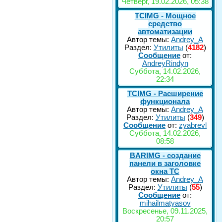
Четверг, 19.02.2026, 05:38
TCIMG - Мощное
средство
автоматизации
Автор темы:
Andrey_A
Раздел:
Утилиты
(
4182
)
Сообщение
от:
AndreyRindyn
Суббота, 14.02.2026,
22:34
TCIMG - Расширение
функционала
Автор темы:
Andrey_A
Раздел:
Утилиты
(
349
)
Сообщение
от:
zyabrevl
Суббота, 14.02.2026,
08:58
BARIMG - создание
панели в заголовке
окна TC
Автор темы:
Andrey_A
Раздел:
Утилиты
(
55
)
Сообщение
от:
mihailmatyasov
Воскресенье, 09.11.2025,
20:57