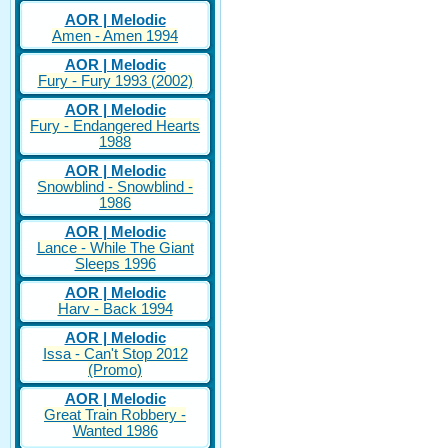
AOR | Melodic
Amen - Amen 1994
AOR | Melodic
Fury - Fury 1993 (2002)
AOR | Melodic
Fury - Endangered Hearts
1988
AOR | Melodic
Snowblind - Snowblind -
1986
AOR | Melodic
Lance - While The Giant
Sleeps 1996
AOR | Melodic
Harv - Back 1994
AOR | Melodic
Issa - Can't Stop 2012
(Promo)
AOR | Melodic
Great Train Robbery -
Wanted 1986