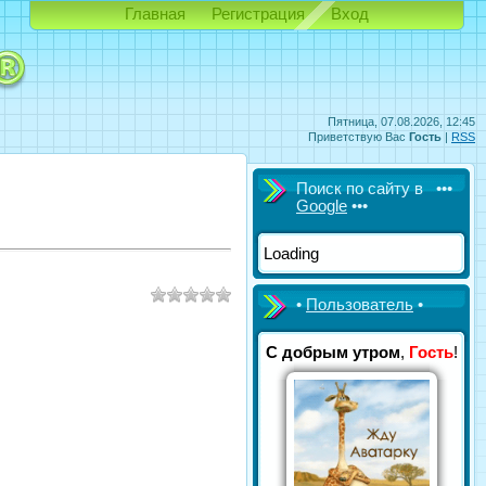
Главная
Регистрация
Вход
Пятница, 07.08.2026, 12:45
Приветствую Вас
Гость
|
RSS
Поиск по сайту в •••
Google
•••
Loading
•
Пользователь
•
С добрым утром
,
Гость
!