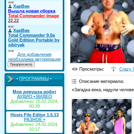
Для добавления
необходима авторизация
Просмотры
:
Crazy 
•
ПРОГРАММЫ
•
Описание материала
:
«Загадка века, надули человек
Моя девушка робот
АУДИО • ВИДЕО
Добавлено: 25.02.2024,
00:39
Hosts File Editor 1.5.13
РАЗНОЕ •
Добавлено: 24.02.2024,
10:17