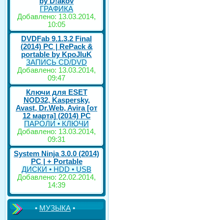
by D!akov
ГРАФИКА
Добавлено: 13.03.2014,
10:05
DVDFab 9.1.3.2 Final
(2014) PC | RePack &
portable by KpoJIuK
ЗАПИСЬ CD/DVD
Добавлено: 13.03.2014,
09:47
Ключи для ESET
NOD32, Kaspersky,
Avast, Dr.Web, Avira [от
12 марта] (2014) PC
ПАРОЛИ • КЛЮЧИ
Добавлено: 13.03.2014,
09:31
System Ninja 3.0.0 (2014)
РС | + Portable
ДИСКИ • HDD • USB
Добавлено: 22.02.2014,
14:39
•
МУЗЫКА
•