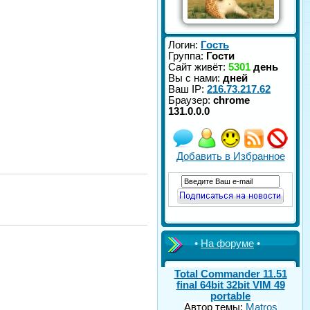
Логин:
Гость
Группа:
Гости
Сайт живёт:
5301
день
Вы с нами:
дней
Ваш IP:
216.73.217.62
Браузер:
chrome
131.0.0.0
Добавить в Избранное
•
На форуме
•
Total Commander 11.51
final 64bit 32bit VIM 49
portable
Автор темы:
Matros