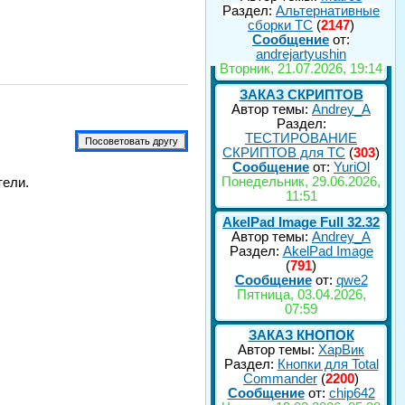
Раздел:
Альтернативные
сборки ТС
(
2147
)
Сообщение
от:
andrejartyushin
Вторник, 21.07.2026, 19:14
ЗАКАЗ СКРИПТОВ
Автор темы:
Andrey_A
Раздел:
ТЕСТИРОВАНИЕ
СКРИПТОВ для TC
(
303
)
Сообщение
от:
YuriOl
Понедельник, 29.06.2026,
тели.
11:51
AkelPad Image Full 32.32
Автор темы:
Andrey_A
Раздел:
AkelPad Image
(
791
)
Сообщение
от:
qwe2
Пятница, 03.04.2026,
07:59
ЗАКАЗ КНОПОК
Автор темы:
ХарВик
Раздел:
Кнопки для Total
Commander
(
2200
)
Сообщение
от:
chip642