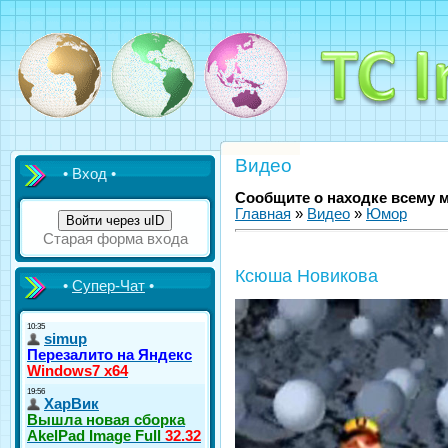
Видео
• Вход •
Сообщите о находке всему 
Главная
»
Видео
»
Юмор
Войти через uID
Старая форма входа
Ксюша Новикова
•
Супер-Чат
•