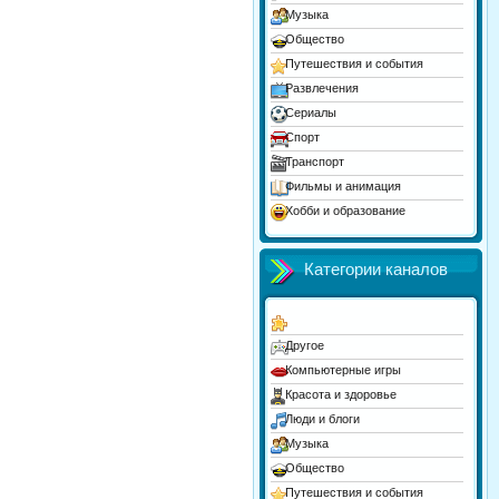
Музыка
Общество
Путешествия и события
Развлечения
Сериалы
Спорт
Транспорт
Фильмы и анимация
Хобби и образование
Юмор
Категории каналов
Другое
Компьютерные игры
Красота и здоровье
Люди и блоги
Музыка
Общество
Путешествия и события