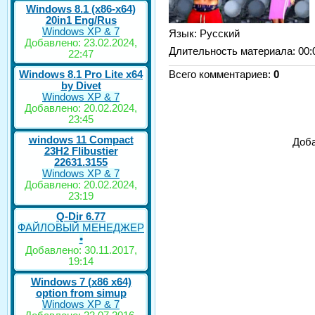
Windows 8.1 (x86-x64)
20in1 Eng/Rus
Windows XP & 7
Язык
: Русский
Добавлено: 23.02.2024,
Длительность материала
: 00:
22:47
Windows 8.1 Pro Lite x64
Всего комментариев
:
0
by Divet
Windows XP & 7
Добавлено: 20.02.2024,
23:45
windows 11 Compact
Доба
23H2 Flibustier
22631.3155
Windows XP & 7
Добавлено: 20.02.2024,
23:19
Q-Dir 6.77
ФАЙЛОВЫЙ МЕНЕДЖЕР
•
Добавлено: 30.11.2017,
19:14
Windows 7 (x86 x64)
option from simup
Windows XP & 7