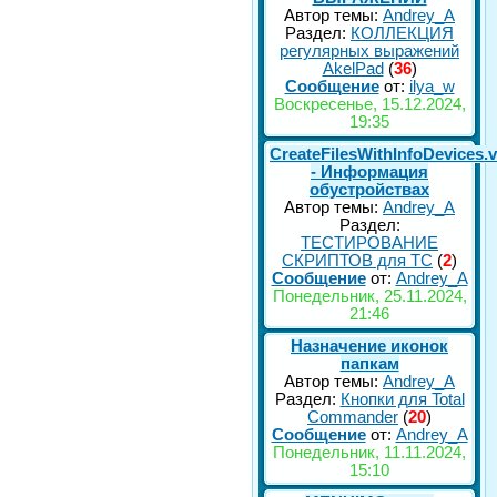
Автор темы:
Andrey_A
Раздел:
КОЛЛЕКЦИЯ
регулярных выражений
AkelPad
(
36
)
Сообщение
от:
ilya_w
Воскресенье, 15.12.2024,
19:35
CreateFilesWithInfoDevices.
- Информация
обустройствах
Автор темы:
Andrey_A
Раздел:
ТЕСТИРОВАНИЕ
СКРИПТОВ для TC
(
2
)
Сообщение
от:
Andrey_A
Понедельник, 25.11.2024,
21:46
Назначение иконок
папкам
Автор темы:
Andrey_A
Раздел:
Кнопки для Total
Commander
(
20
)
Сообщение
от:
Andrey_A
Понедельник, 11.11.2024,
15:10