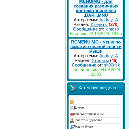
MENUIMG - для
создания различных
контекстных меню
.BAR, .MNU
Автор темы:
Andrey_A
Раздел:
Утилиты
(
270
)
Сообщение
от:
jentoso
Вторник, 22.10.2024, 19:55
RCMENUIMG - меню по
нажатию правой кнопки
мыши
Автор темы:
Andrey_A
Раздел:
Утилиты
(
46
)
Сообщение
от:
sh00rick
Понедельник, 09.09.2024,
21:03
Категории раздела
Другое
Компьютерные игры
Красота и здоровье
Люди и блоги