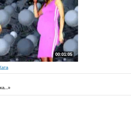
00:01:05
Хата
а...»