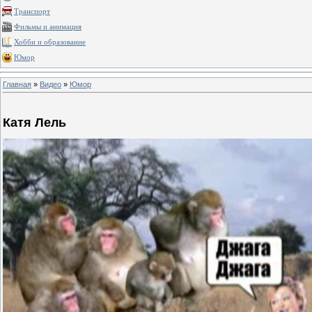
Транспорт
Фильмы и анимация
Хобби и образование
Юмор
Главная
»
Видео
»
Юмор
Катя Лель