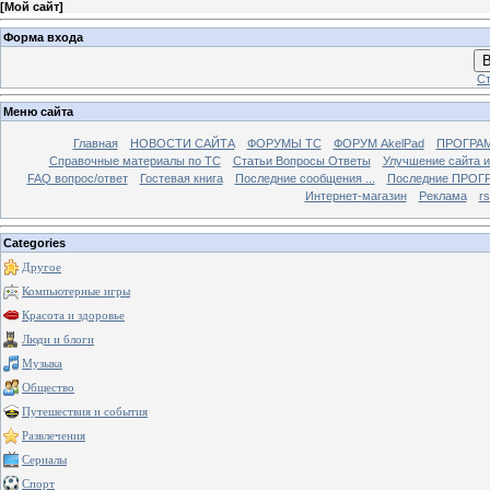
[
Мой сайт
]
Форма входа
В
Ст
Меню сайта
Главная
НОВОСТИ САЙТА
ФОРУМЫ TC
ФОРУМ AkelPad
ПРОГРА
Справочные материалы по TС
Статьи Вопросы Ответы
Улучшение сайта 
FAQ вопрос/ответ
Гостевая книга
Последние сообщения ...
Последние ПРОГР
Интернет-магазин
Реклама
r
Categories
Другое
Компьютерные игры
Красота и здоровье
Люди и блоги
Музыка
Общество
Путешествия и события
Развлечения
Сериалы
Спорт