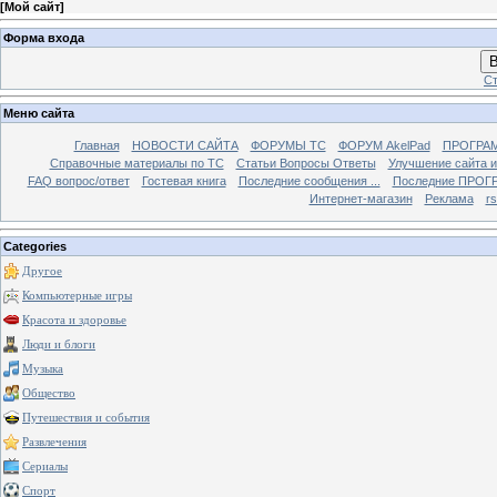
[
Мой сайт
]
Форма входа
В
Ст
Меню сайта
Главная
НОВОСТИ САЙТА
ФОРУМЫ TC
ФОРУМ AkelPad
ПРОГРА
Справочные материалы по TС
Статьи Вопросы Ответы
Улучшение сайта 
FAQ вопрос/ответ
Гостевая книга
Последние сообщения ...
Последние ПРОГР
Интернет-магазин
Реклама
r
Categories
Другое
Компьютерные игры
Красота и здоровье
Люди и блоги
Музыка
Общество
Путешествия и события
Развлечения
Сериалы
Спорт