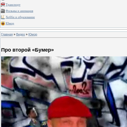
Транспорт
Фильмы и анимация
Хобби и образование
Юмор
Главная
»
Видео
»
Юмор
Про второй «Бумер»