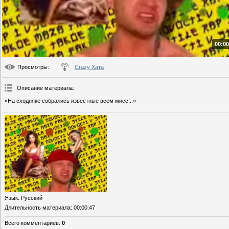
00:00
Просмотры
:
Crazy Хата
Описание материала
:
«На сходняке собрались известные всем мисс...»
Язык
: Русский
Длительность материала
: 00:00:47
Всего комментариев
:
0