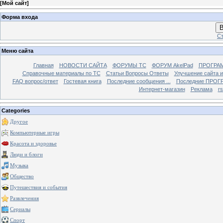
[
Мой сайт
]
Форма входа
В
Ст
Меню сайта
Главная
НОВОСТИ САЙТА
ФОРУМЫ TC
ФОРУМ AkelPad
ПРОГРА
Справочные материалы по TС
Статьи Вопросы Ответы
Улучшение сайта 
FAQ вопрос/ответ
Гостевая книга
Последние сообщения ...
Последние ПРОГР
Интернет-магазин
Реклама
r
Categories
Другое
Компьютерные игры
Красота и здоровье
Люди и блоги
Музыка
Общество
Путешествия и события
Развлечения
Сериалы
Спорт