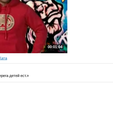
00:01:04
Хата
рега детей ест.»