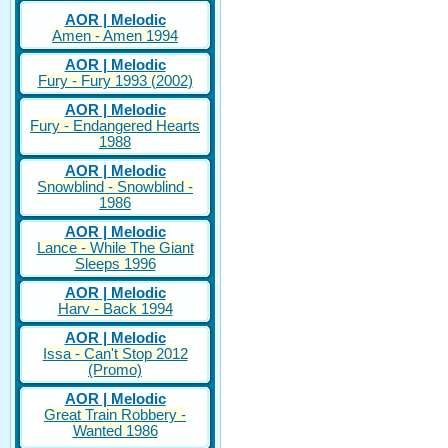
AOR | Melodic
Amen - Amen 1994
AOR | Melodic
Fury - Fury 1993 (2002)
AOR | Melodic
Fury - Endangered Hearts
1988
AOR | Melodic
Snowblind - Snowblind -
1986
AOR | Melodic
Lance - While The Giant
Sleeps 1996
AOR | Melodic
Harv - Back 1994
AOR | Melodic
Issa - Can't Stop 2012
(Promo)
AOR | Melodic
Great Train Robbery -
Wanted 1986