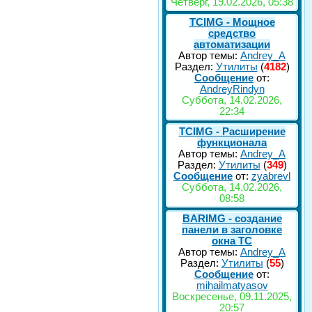
Четверг, 19.02.2026, 05:38
TCIMG - Мощное
средство
автоматизации
Автор темы:
Andrey_A
Раздел:
Утилиты
(
4182
)
Сообщение
от:
AndreyRindyn
Суббота, 14.02.2026,
22:34
TCIMG - Расширение
функционала
Автор темы:
Andrey_A
Раздел:
Утилиты
(
349
)
Сообщение
от:
zyabrevl
Суббота, 14.02.2026,
08:58
BARIMG - создание
панели в заголовке
окна TC
Автор темы:
Andrey_A
Раздел:
Утилиты
(
55
)
Сообщение
от:
mihailmatyasov
Воскресенье, 09.11.2025,
20:57