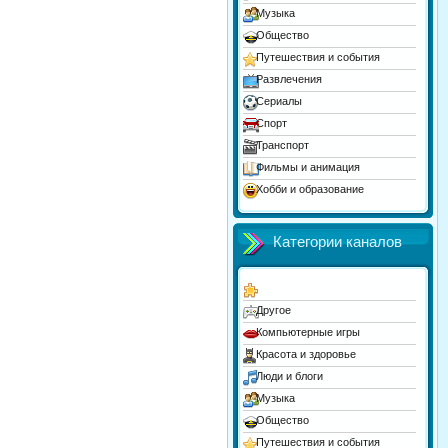
Музыка
Общество
Путешествия и события
Развлечения
Сериалы
Спорт
Транспорт
Фильмы и анимация
Хобби и образование
Юмор
Категории каналов
Другое
Компьютерные игры
Красота и здоровье
Люди и блоги
Музыка
Общество
Путешествия и события