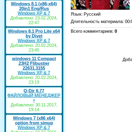
Windows 8.1 (x86-x64)
20in1 Eng/Rus
Windows XP & 7
Язык
: Русский
Добавлено: 23.02.2024,
Длительность материала
: 00:
22:47
Windows 8.1 Pro Lite x64
Всего комментариев
:
0
by Divet
Windows XP & 7
Добавлено: 20.02.2024,
23:45
windows 11 Compact
Доба
23H2 Flibustier
22631.3155
Windows XP & 7
Добавлено: 20.02.2024,
23:19
Q-Dir 6.77
ФАЙЛОВЫЙ МЕНЕДЖЕР
•
Добавлено: 30.11.2017,
19:14
Windows 7 (x86 x64)
option from simup
Windows XP & 7