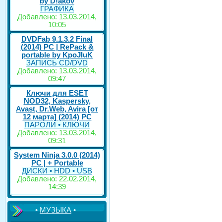
by D!akov
ГРАФИКА
Добавлено: 13.03.2014,
10:05
DVDFab 9.1.3.2 Final
(2014) PC | RePack &
portable by KpoJIuK
ЗАПИСЬ CD/DVD
Добавлено: 13.03.2014,
09:47
Ключи для ESET
NOD32, Kaspersky,
Avast, Dr.Web, Avira [от
12 марта] (2014) PC
ПАРОЛИ • КЛЮЧИ
Добавлено: 13.03.2014,
09:31
System Ninja 3.0.0 (2014)
РС | + Portable
ДИСКИ • HDD • USB
Добавлено: 22.02.2014,
14:39
•
МУЗЫКА
•