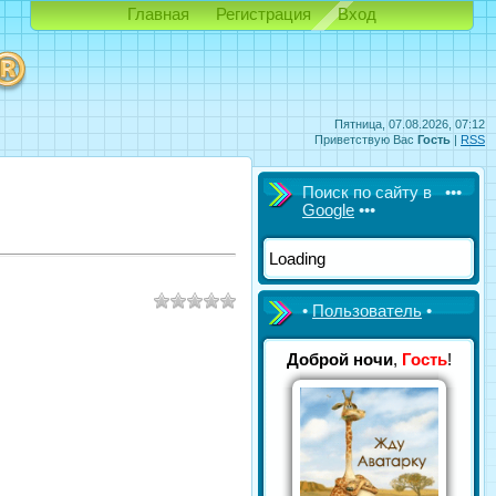
Главная
Регистрация
Вход
Пятница, 07.08.2026, 07:12
Приветствую Вас
Гость
|
RSS
Поиск по сайту в •••
Google
•••
Loading
•
Пользователь
•
Доброй ночи
,
Гость
!