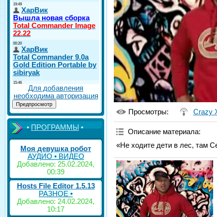
Для добавления
необходима авторизация
Просмотры
:
Crazy 
•
ПРОГРАММЫ
•
Описание материала
:
«Не ходите дети в лес, там Се
Моя девушка робот
АУДИО • ВИДЕО
Добавлено: 25.02.2024,
00:39
Hosts File Editor 1.5.13
РАЗНОЕ •
Добавлено: 24.02.2024,
10:17