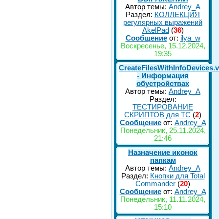
Автор темы:
Andrey_A
Раздел:
КОЛЛЕКЦИЯ
регулярных выражений
AkelPad
(
36
)
Сообщение
от:
ilya_w
Воскресенье, 15.12.2024,
19:35
CreateFilesWithInfoDevices.
- Информация
обустройствах
Автор темы:
Andrey_A
Раздел:
ТЕСТИРОВАНИЕ
СКРИПТОВ для TC
(
2
)
Сообщение
от:
Andrey_A
Понедельник, 25.11.2024,
21:46
Назначение иконок
папкам
Автор темы:
Andrey_A
Раздел:
Кнопки для Total
Commander
(
20
)
Сообщение
от:
Andrey_A
Понедельник, 11.11.2024,
15:10