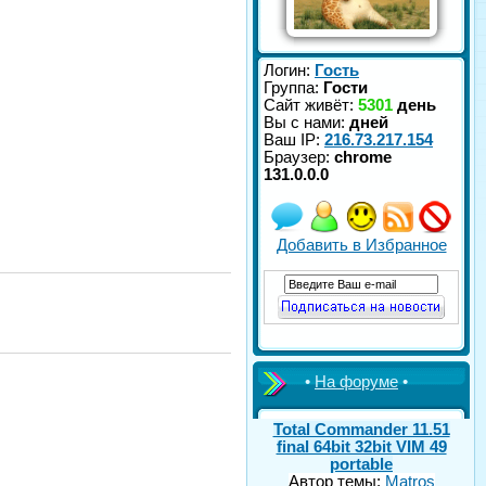
Логин:
Гость
Группа:
Гости
Сайт живёт:
5301
день
Вы с нами:
дней
Ваш IP:
216.73.217.154
Браузер:
chrome
131.0.0.0
Добавить в Избранное
•
На форуме
•
Total Commander 11.51
final 64bit 32bit VIM 49
portable
Автор темы:
Matros