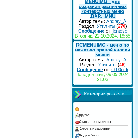
MENUIMG - для
создания различных
контекстных меню
.BAR, .MNU
Автор темы:
Andrey_A
Раздел:
Утилиты
(
270
)
Сообщение
от:
jentoso
Вторник, 22.10.2024, 19:55
RCMENUIMG - меню по
нажатию правой кнопки
мыши
Автор темы:
Andrey_A
Раздел:
Утилиты
(
46
)
Сообщение
от:
sh00rick
Понедельник, 09.09.2024,
21:03
Категории раздела
Другое
Компьютерные игры
Красота и здоровье
Люди и блоги