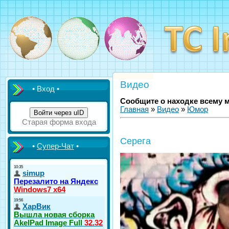
Видео
• Вход •
Сообщите о находке всему 
Главная
»
Видео
»
Юмор
Войти через uID
Старая форма входа
Серега
•
Супер-Чат
•