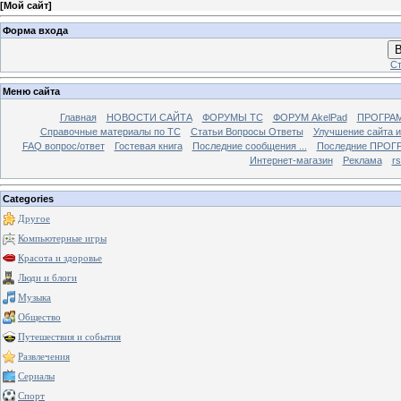
[
Мой сайт
]
Форма входа
В
Ст
Меню сайта
Главная
НОВОСТИ САЙТА
ФОРУМЫ TC
ФОРУМ AkelPad
ПРОГРА
Справочные материалы по TС
Статьи Вопросы Ответы
Улучшение сайта 
FAQ вопрос/ответ
Гостевая книга
Последние сообщения ...
Последние ПРОГР
Интернет-магазин
Реклама
r
Categories
Другое
Компьютерные игры
Красота и здоровье
Люди и блоги
Музыка
Общество
Путешествия и события
Развлечения
Сериалы
Спорт