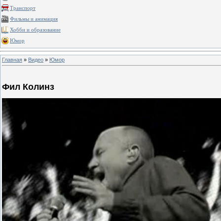
Транспорт
Фильмы и анимация
Хобби и образование
Юмор
Главная
»
Видео
»
Юмор
Фил Колинз