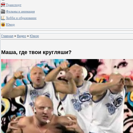
Транспорт
Фильмы и анимация
Хобби и образование
Юмор
Главная
»
Видео
»
Юмор
Маша, где твои кругляши?