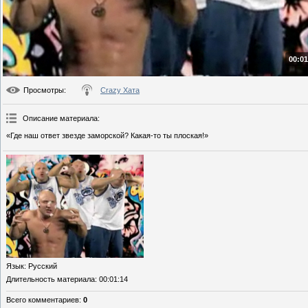
00:01
Просмотры
:
Crazy Хата
Описание материала
:
«Где наш ответ звезде заморской? Какая-то ты плоская!»
Язык
: Русский
Длительность материала
: 00:01:14
Всего комментариев
:
0