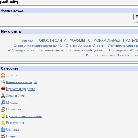
[
Мой сайт
]
Форма входа
В
Ст
Меню сайта
Главная
НОВОСТИ САЙТА
ФОРУМЫ TC
ФОРУМ AkelPad
ПРОГРА
Справочные материалы по TС
Статьи Вопросы Ответы
Улучшение сайта 
FAQ вопрос/ответ
Гостевая книга
Последние сообщения ...
Последние ПРОГР
Интернет-магазин
Реклама
r
Categories
Другое
Компьютерные игры
Красота и здоровье
Люди и блоги
Музыка
Общество
Путешествия и события
Развлечения
Сериалы
Спорт