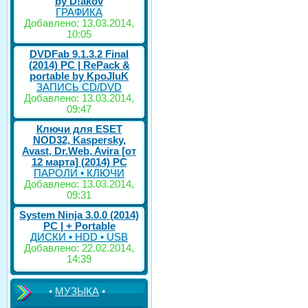
by D!akov
ГРАФИКА
Добавлено: 13.03.2014,
10:05
DVDFab 9.1.3.2 Final
(2014) PC | RePack &
portable by KpoJIuK
ЗАПИСЬ CD/DVD
Добавлено: 13.03.2014,
09:47
Ключи для ESET
NOD32, Kaspersky,
Avast, Dr.Web, Avira [от
12 марта] (2014) PC
ПАРОЛИ • КЛЮЧИ
Добавлено: 13.03.2014,
09:31
System Ninja 3.0.0 (2014)
РС | + Portable
ДИСКИ • HDD • USB
Добавлено: 22.02.2014,
14:39
•
МУЗЫКА
•