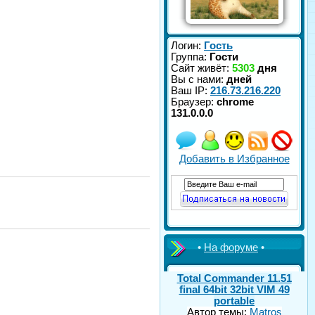
Логин:
Гость
Группа:
Гости
Сайт живёт:
5303
дня
Вы с нами:
дней
Ваш IP:
216.73.216.220
Браузер:
chrome
131.0.0.0
Добавить в Избранное
•
На форуме
•
Total Commander 11.51
final 64bit 32bit VIM 49
portable
Автор темы:
Matros