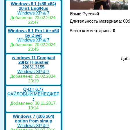
Windows 8.1 (x86-x64)
20in1 Eng/Rus
Windows XP & 7
Язык
: Русский
Добавлено: 23.02.2024,
Длительность материала
: 00:
22:47
Windows 8.1 Pro Lite x64
Всего комментариев
:
0
by Divet
Windows XP & 7
Добавлено: 20.02.2024,
23:45
windows 11 Compact
Доба
23H2 Flibustier
22631.3155
Windows XP & 7
Добавлено: 20.02.2024,
23:19
Q-Dir 6.77
ФАЙЛОВЫЙ МЕНЕДЖЕР
•
Добавлено: 30.11.2017,
19:14
Windows 7 (x86 x64)
option from simup
Windows XP & 7