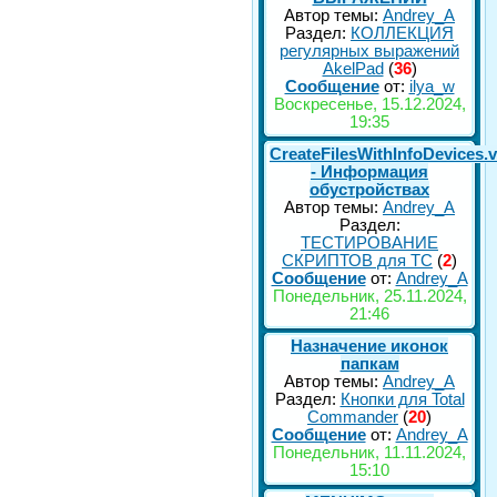
Автор темы:
Andrey_A
Раздел:
КОЛЛЕКЦИЯ
регулярных выражений
AkelPad
(
36
)
Сообщение
от:
ilya_w
Воскресенье, 15.12.2024,
19:35
CreateFilesWithInfoDevices.
- Информация
обустройствах
Автор темы:
Andrey_A
Раздел:
ТЕСТИРОВАНИЕ
СКРИПТОВ для TC
(
2
)
Сообщение
от:
Andrey_A
Понедельник, 25.11.2024,
21:46
Назначение иконок
папкам
Автор темы:
Andrey_A
Раздел:
Кнопки для Total
Commander
(
20
)
Сообщение
от:
Andrey_A
Понедельник, 11.11.2024,
15:10