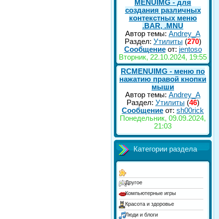
MENUIMG - для
создания различных
контекстных меню
.BAR, .MNU
Автор темы:
Andrey_A
Раздел:
Утилиты
(
270
)
Сообщение
от:
jentoso
Вторник, 22.10.2024, 19:55
RCMENUIMG - меню по
нажатию правой кнопки
мыши
Автор темы:
Andrey_A
Раздел:
Утилиты
(
46
)
Сообщение
от:
sh00rick
Понедельник, 09.09.2024,
21:03
Категории раздела
Другое
Компьютерные игры
Красота и здоровье
Люди и блоги