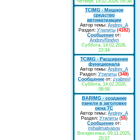
Четверг, 19.02.2026, 05:38
TCIMG - Мощное
средство
автоматизации
Автор темы:
Andrey_A
Раздел:
Утилиты
(
4182
)
Сообщение
от:
AndreyRindyn
Суббота, 14.02.2026,
22:34
TCIMG - Расширение
функционала
Автор темы:
Andrey_A
Раздел:
Утилиты
(
349
)
Сообщение
от:
zyabrevl
Суббота, 14.02.2026,
08:58
BARIMG - создание
панели в заголовке
окна TC
Автор темы:
Andrey_A
Раздел:
Утилиты
(
55
)
Сообщение
от:
mihailmatyasov
Воскресенье, 09.11.2025,
20:57