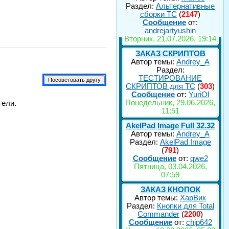
Раздел:
Альтернативные
сборки ТС
(
2147
)
Сообщение
от:
andrejartyushin
Вторник, 21.07.2026, 19:14
ЗАКАЗ СКРИПТОВ
Автор темы:
Andrey_A
Раздел:
ТЕСТИРОВАНИЕ
СКРИПТОВ для TC
(
303
)
Сообщение
от:
YuriOl
Понедельник, 29.06.2026,
тели.
11:51
AkelPad Image Full 32.32
Автор темы:
Andrey_A
Раздел:
AkelPad Image
(
791
)
Сообщение
от:
qwe2
Пятница, 03.04.2026,
07:59
ЗАКАЗ КНОПОК
Автор темы:
ХарВик
Раздел:
Кнопки для Total
Commander
(
2200
)
Сообщение
от:
chip642