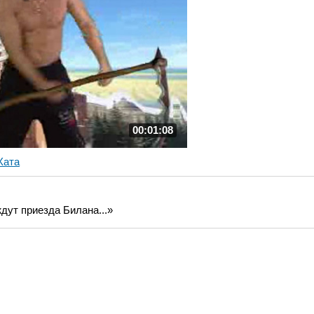
00:01:08
Хата
дут приезда Билана...»