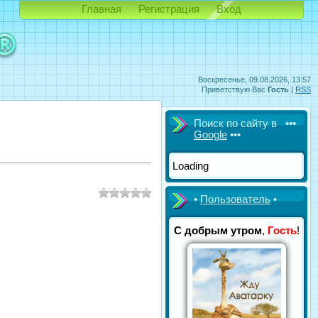
Главная
Регистрация
Вход
Воскресенье, 09.08.2026, 13:57
Приветствую Вас
Гость
|
RSS
Поиск по сайту в •••
Google
•••
Loading
•
Пользователь
•
С добрым утром
,
Гость
!