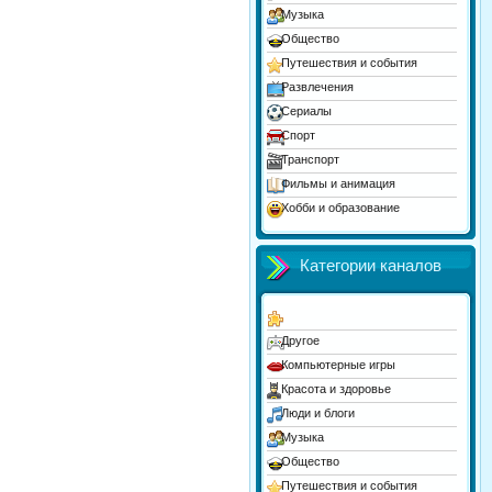
Музыка
Общество
Путешествия и события
Развлечения
Сериалы
Спорт
Транспорт
Фильмы и анимация
Хобби и образование
Юмор
Категории каналов
Другое
Компьютерные игры
Красота и здоровье
Люди и блоги
Музыка
Общество
Путешествия и события