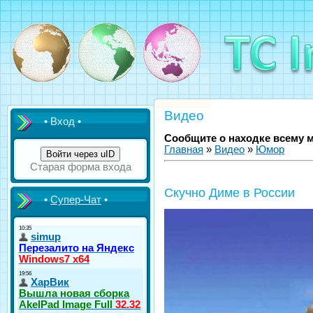
Видео
• Вход •
Сообщите о находке всему 
Главная
»
Видео
»
Юмор
Войти через uID
Старая форма входа
Скучно Диме в России
•
Супер-Чат
•