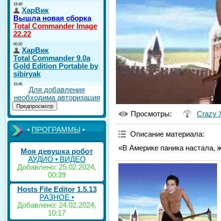
Для добавления
необходима авторизация
Просмотры
:
Crazy 
•
ПРОГРАММЫ
•
Описание материала
:
«В Америке паника настала, ж
Моя девушка робот
АУДИО • ВИДЕО
Добавлено: 25.02.2024,
00:39
Hosts File Editor 1.5.13
РАЗНОЕ •
Добавлено: 24.02.2024,
10:17