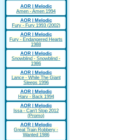
AOR | Melodic
Amen - Amen 1994
AOR | Melodic
Fury - Fury 1993 (2002)
AOR | Melodic
Fury - Endangered Hearts
1988
AOR | Melodic
Snowblind - Snowblind -
1986
AOR | Melodic
Lance - While The Giant
Sleeps 1996
AOR | Melodic
Harv - Back 1994
AOR | Melodic
Issa - Can't Stop 2012
(Promo)
AOR | Melodic
Great Train Robbery -
Wanted 1986