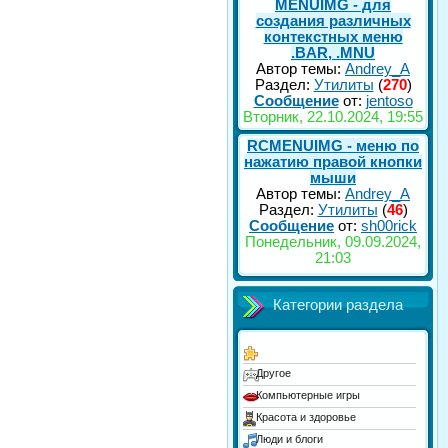
MENUIMG - для
создания различных
контекстных меню
.BAR, .MNU
Автор темы:
Andrey_A
Раздел:
Утилиты
(
270
)
Сообщение
от:
jentoso
Вторник, 22.10.2024, 19:55
RCMENUIMG - меню по
нажатию правой кнопки
мыши
Автор темы:
Andrey_A
Раздел:
Утилиты
(
46
)
Сообщение
от:
sh00rick
Понедельник, 09.09.2024,
21:03
Категории раздела
Другое
Компьютерные игры
Красота и здоровье
Люди и блоги