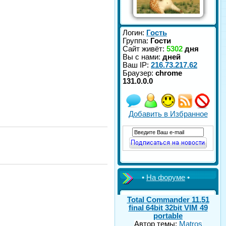
Логин:
Гость
Группа:
Гости
Сайт живёт:
5302
дня
Вы с нами:
дней
Ваш IP:
216.73.217.62
Браузер:
chrome
131.0.0.0
Добавить в Избранное
•
На форуме
•
Total Commander 11.51
final 64bit 32bit VIM 49
portable
Автор темы:
Matros