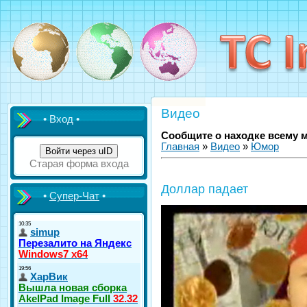
Видео
• Вход •
Сообщите о находке всему 
Главная
»
Видео
»
Юмор
Войти через uID
Старая форма входа
Доллар падает
•
Супер-Чат
•