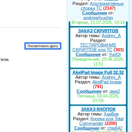
Раздел:
Альтернативные
сборки ТС
(
2147
)
Сообщение
от:
andrejartyushin
Вторник, 21.07.2026, 19:14
ЗАКАЗ СКРИПТОВ
Автор темы:
Andrey_A
Раздел:
ТЕСТИРОВАНИЕ
СКРИПТОВ для TC
(
303
)
Сообщение
от:
YuriOl
Понедельник, 29.06.2026,
тели.
11:51
AkelPad Image Full 32.32
Автор темы:
Andrey_A
Раздел:
AkelPad Image
(
791
)
Сообщение
от:
qwe2
Пятница, 03.04.2026,
07:59
ЗАКАЗ КНОПОК
Автор темы:
ХарВик
Раздел:
Кнопки для Total
Commander
(
2200
)
Сообщение
от:
chip642