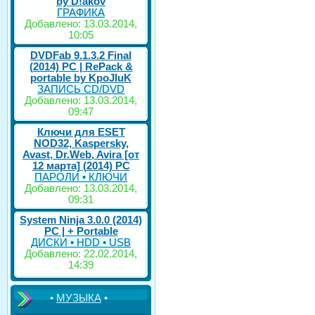
by D!akov
ГРАФИКА
Добавлено: 13.03.2014,
10:05
DVDFab 9.1.3.2 Final
(2014) PC | RePack &
portable by KpoJIuK
ЗАПИСЬ CD/DVD
Добавлено: 13.03.2014,
09:47
Ключи для ESET
NOD32, Kaspersky,
Avast, Dr.Web, Avira [от
12 марта] (2014) PC
ПАРОЛИ • КЛЮЧИ
Добавлено: 13.03.2014,
09:31
System Ninja 3.0.0 (2014)
РС | + Portable
ДИСКИ • HDD • USB
Добавлено: 22.02.2014,
14:39
•
МУЗЫКА
•