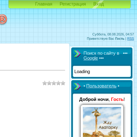
Главная
Регистрация
Вход
Суббота, 08.08.2026, 04:57
Приветствую Вас
Гость
|
RSS
Поиск по сайту в •••
Google
•••
Loading
•
Пользователь
•
Доброй ночи
,
Гость
!