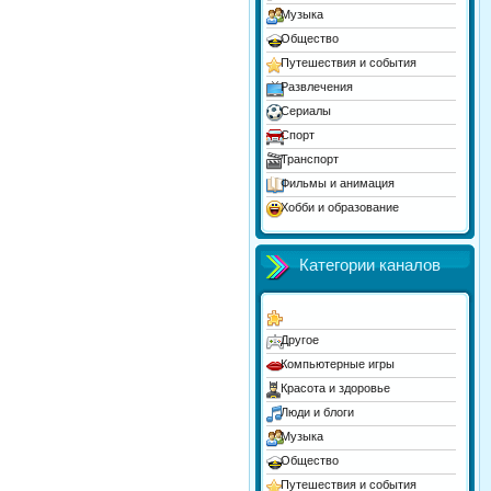
Музыка
Общество
Путешествия и события
Развлечения
Сериалы
Спорт
Транспорт
Фильмы и анимация
Хобби и образование
Юмор
Категории каналов
Другое
Компьютерные игры
Красота и здоровье
Люди и блоги
Музыка
Общество
Путешествия и события