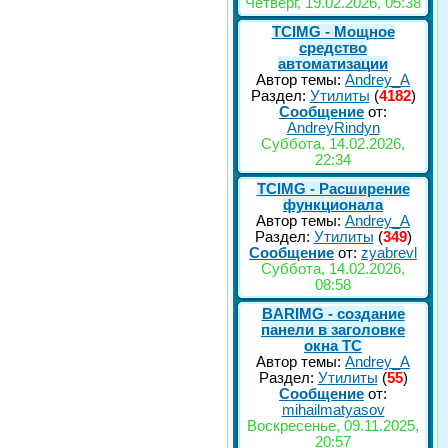
Четверг, 19.02.2026, 05:38
TCIMG - Мощное
средство
автоматизации
Автор темы:
Andrey_A
Раздел:
Утилиты
(
4182
)
Сообщение
от:
AndreyRindyn
Суббота, 14.02.2026,
22:34
TCIMG - Расширение
функционала
Автор темы:
Andrey_A
Раздел:
Утилиты
(
349
)
Сообщение
от:
zyabrevl
Суббота, 14.02.2026,
08:58
BARIMG - создание
панели в заголовке
окна TC
Автор темы:
Andrey_A
Раздел:
Утилиты
(
55
)
Сообщение
от:
mihailmatyasov
Воскресенье, 09.11.2025,
20:57