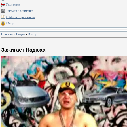
Транспорт
Фильмы и анимация
Хобби и образование
Юмор
Главная
»
Видео
»
Юмор
Зажигает Надюха