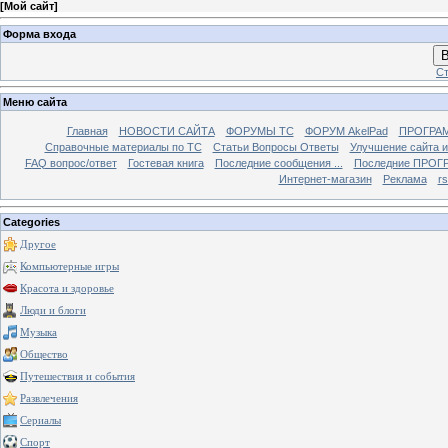
[
Мой сайт
]
Форма входа
В
Ст
Меню сайта
Главная
НОВОСТИ САЙТА
ФОРУМЫ TC
ФОРУМ AkelPad
ПРОГРА
Справочные материалы по TС
Статьи Вопросы Ответы
Улучшение сайта 
FAQ вопрос/ответ
Гостевая книга
Последние сообщения ...
Последние ПРОГР
Интернет-магазин
Реклама
r
Categories
Другое
Компьютерные игры
Красота и здоровье
Люди и блоги
Музыка
Общество
Путешествия и события
Развлечения
Сериалы
Спорт