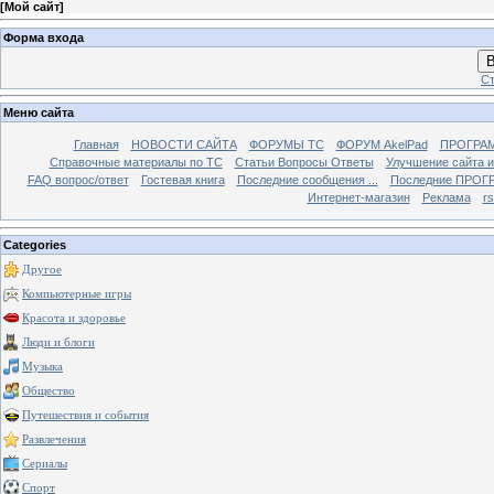
[
Мой сайт
]
Форма входа
В
Ст
Меню сайта
Главная
НОВОСТИ САЙТА
ФОРУМЫ TC
ФОРУМ AkelPad
ПРОГРА
Справочные материалы по TС
Статьи Вопросы Ответы
Улучшение сайта 
FAQ вопрос/ответ
Гостевая книга
Последние сообщения ...
Последние ПРОГР
Интернет-магазин
Реклама
r
Categories
Другое
Компьютерные игры
Красота и здоровье
Люди и блоги
Музыка
Общество
Путешествия и события
Развлечения
Сериалы
Спорт