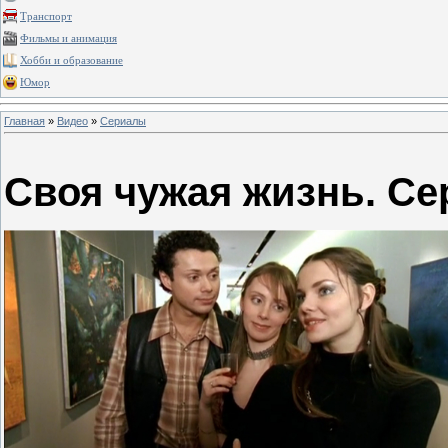
Транспорт
Фильмы и анимация
Хобби и образование
Юмор
Главная
»
Видео
»
Сериалы
Своя чужая жизнь. Се