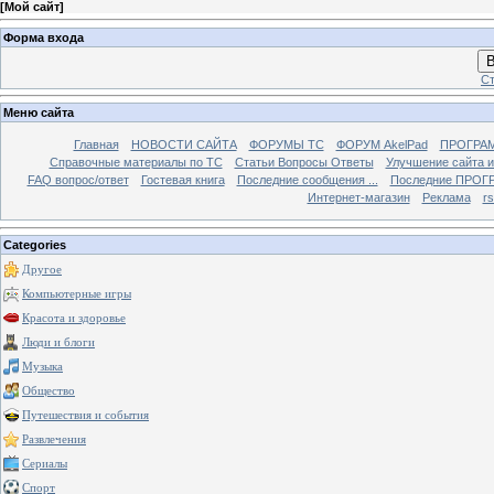
[
Мой сайт
]
Форма входа
В
Ст
Меню сайта
Главная
НОВОСТИ САЙТА
ФОРУМЫ TC
ФОРУМ AkelPad
ПРОГРА
Справочные материалы по TС
Статьи Вопросы Ответы
Улучшение сайта 
FAQ вопрос/ответ
Гостевая книга
Последние сообщения ...
Последние ПРОГР
Интернет-магазин
Реклама
r
Categories
Другое
Компьютерные игры
Красота и здоровье
Люди и блоги
Музыка
Общество
Путешествия и события
Развлечения
Сериалы
Спорт