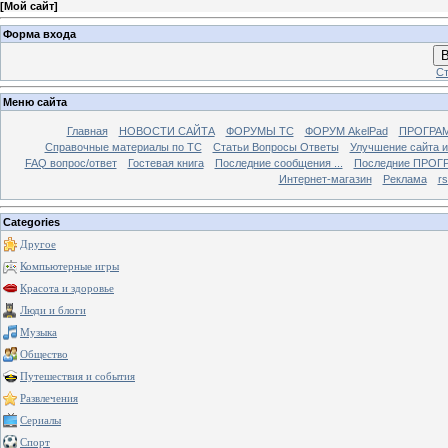
[
Мой сайт
]
Форма входа
В
Ст
Меню сайта
Главная
НОВОСТИ САЙТА
ФОРУМЫ TC
ФОРУМ AkelPad
ПРОГРА
Справочные материалы по TС
Статьи Вопросы Ответы
Улучшение сайта 
FAQ вопрос/ответ
Гостевая книга
Последние сообщения ...
Последние ПРОГР
Интернет-магазин
Реклама
r
Categories
Другое
Компьютерные игры
Красота и здоровье
Люди и блоги
Музыка
Общество
Путешествия и события
Развлечения
Сериалы
Спорт