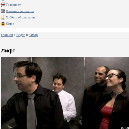
Транспорт
Фильмы и анимация
Хобби и образование
Юмор
Главная
»
Видео
»
Юмор
Лифт
00:00