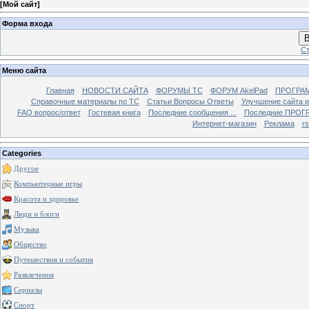
[
Мой сайт
]
Форма входа
В
Ст
Меню сайта
Главная
НОВОСТИ САЙТА
ФОРУМЫ TC
ФОРУМ AkelPad
ПРОГРА
Справочные материалы по TС
Статьи Вопросы Ответы
Улучшение сайта 
FAQ вопрос/ответ
Гостевая книга
Последние сообщения ...
Последние ПРОГР
Интернет-магазин
Реклама
r
Categories
Другое
Компьютерные игры
Красота и здоровье
Люди и блоги
Музыка
Общество
Путешествия и события
Развлечения
Сериалы
Спорт