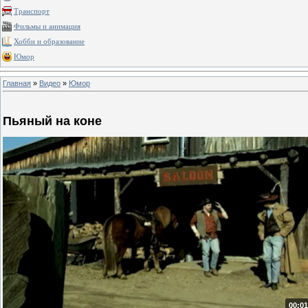
Транспорт
Фильмы и анимация
Хобби и образование
Юмор
Главная
»
Видео
»
Юмор
Пьяный на коне
00:01