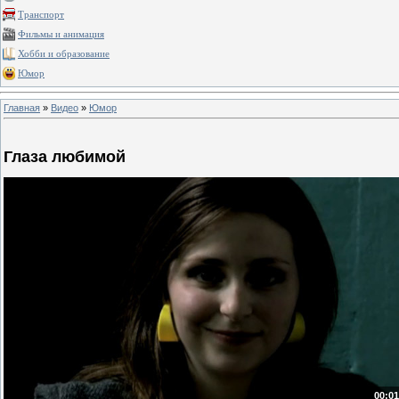
Транспорт
Фильмы и анимация
Хобби и образование
Юмор
Главная
»
Видео
»
Юмор
Глаза любимой
00:01