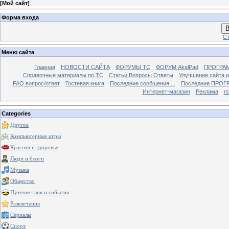
[
Мой сайт
]
Форма входа
В
Ст
Меню сайта
Главная
НОВОСТИ САЙТА
ФОРУМЫ TC
ФОРУМ AkelPad
ПРОГРА
Справочные материалы по TС
Статьи Вопросы Ответы
Улучшение сайта 
FAQ вопрос/ответ
Гостевая книга
Последние сообщения ...
Последние ПРОГР
Интернет-магазин
Реклама
r
Categories
Другое
Компьютерные игры
Красота и здоровье
Люди и блоги
Музыка
Общество
Путешествия и события
Развлечения
Сериалы
Спорт