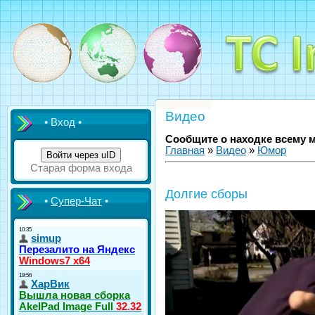
Видео
• Вход •
Сообщите о находке всему 
Главная
»
Видео
»
Юмор
Войти через uID
Старая форма входа
Долгие сборы
•
Супер-Чат
•