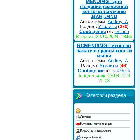
MENUIMG - для
создания различных
контекстных меню
.BAR, .MNU
Автор темы:
Andrey_A
Раздел:
Утилиты
(
270
)
Сообщение
от:
jentoso
Вторник, 22.10.2024, 19:55
RCMENUIMG - меню по
нажатию правой кнопки
мыши
Автор темы:
Andrey_A
Раздел:
Утилиты
(
46
)
Сообщение
от:
sh00rick
Понедельник, 09.09.2024,
21:03
Категории раздела
Другое
Компьютерные игры
Красота и здоровье
Люди и блоги