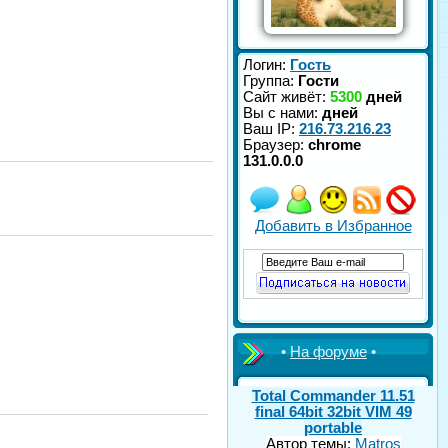
Логин:
Гость
Группа:
Гости
Сайт живёт:
5300
дней
Вы с нами:
дней
Ваш IP:
216.73.216.23
Браузер:
chrome
131.0.0.0
Добавить в Избранное
•
На форуме
•
Total Commander 11.51
final 64bit 32bit VIM 49
portable
Автор темы:
Matros