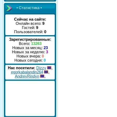
• Статистика •
Сейчас на сайте:
Онлайн всего:
9
Гостей:
9
Пользователей:
0
Зарегистрированные:
Всего:
13263
Новых за месяц:
23
Новых за неделю:
3
Новых вчера:
0
Новых сегодня:
0
Нас посетили:
Dizzy
,
egorkabalandin264
,
AndreyRindyn
,