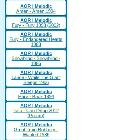
AOR | Melodic
Amen - Amen 1994
AOR | Melodic
Fury - Fury 1993 (2002)
AOR | Melodic
Fury - Endangered Hearts
1988
AOR | Melodic
Snowblind - Snowblind -
1986
AOR | Melodic
Lance - While The Giant
Sleeps 1996
AOR | Melodic
Harv - Back 1994
AOR | Melodic
Issa - Can't Stop 2012
(Promo)
AOR | Melodic
Great Train Robbery -
Wanted 1986