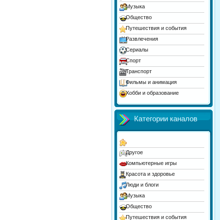
Музыка
Общество
Путешествия и события
Развлечения
Сериалы
Спорт
Транспорт
Фильмы и анимация
Хобби и образование
Юмор
Категории каналов
Другое
Компьютерные игры
Красота и здоровье
Люди и блоги
Музыка
Общество
Путешествия и события