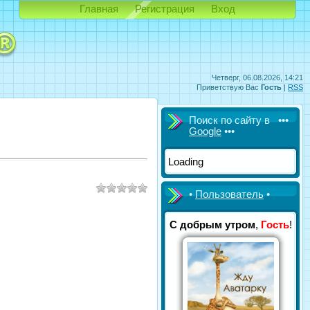
Главная
Регистрация
Вход
Четверг, 06.08.2026, 14:21
Приветствую Вас
Гость
|
RSS
Поиск по сайту в •••
Google
•••
Loading
•
Пользователь
•
С добрым утром
,
Гость
!