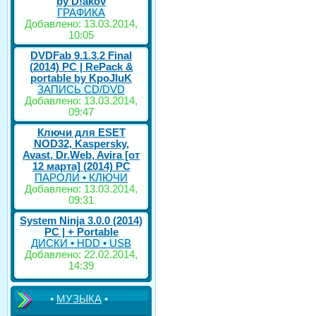
by D!akov
ГРАФИКА
Добавлено: 13.03.2014,
10:05
DVDFab 9.1.3.2 Final
(2014) PC | RePack &
portable by KpoJIuK
ЗАПИСЬ CD/DVD
Добавлено: 13.03.2014,
09:47
Ключи для ESET
NOD32, Kaspersky,
Avast, Dr.Web, Avira [от
12 марта] (2014) PC
ПАРОЛИ • КЛЮЧИ
Добавлено: 13.03.2014,
09:31
System Ninja 3.0.0 (2014)
РС | + Portable
ДИСКИ • HDD • USB
Добавлено: 22.02.2014,
14:39
•
МУЗЫКА
•