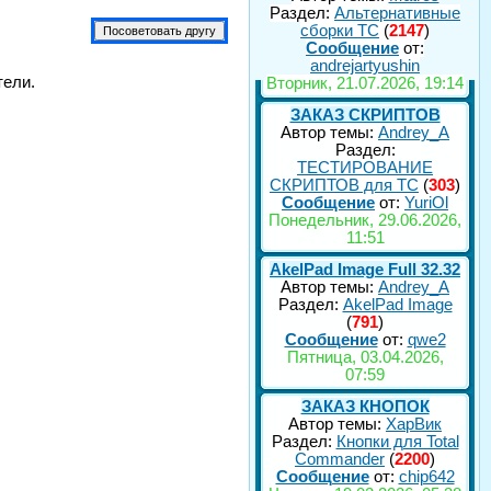
Раздел:
Альтернативные
сборки ТС
(
2147
)
Сообщение
от:
andrejartyushin
тели.
Вторник, 21.07.2026, 19:14
ЗАКАЗ СКРИПТОВ
Автор темы:
Andrey_A
Раздел:
ТЕСТИРОВАНИЕ
СКРИПТОВ для TC
(
303
)
Сообщение
от:
YuriOl
Понедельник, 29.06.2026,
11:51
AkelPad Image Full 32.32
Автор темы:
Andrey_A
Раздел:
AkelPad Image
(
791
)
Сообщение
от:
qwe2
Пятница, 03.04.2026,
07:59
ЗАКАЗ КНОПОК
Автор темы:
ХарВик
Раздел:
Кнопки для Total
Commander
(
2200
)
Сообщение
от:
chip642