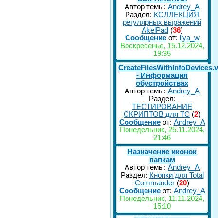
Автор темы:
Andrey_A
Раздел:
КОЛЛЕКЦИЯ
регулярных выражений
AkelPad
(
36
)
Сообщение
от:
ilya_w
Воскресенье, 15.12.2024,
19:35
CreateFilesWithInfoDevices.
- Информация
обустройствах
Автор темы:
Andrey_A
Раздел:
ТЕСТИРОВАНИЕ
СКРИПТОВ для TC
(
2
)
Сообщение
от:
Andrey_A
Понедельник, 25.11.2024,
21:46
Назначение иконок
папкам
Автор темы:
Andrey_A
Раздел:
Кнопки для Total
Commander
(
20
)
Сообщение
от:
Andrey_A
Понедельник, 11.11.2024,
15:10