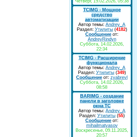
Четверг, 19.02.2026, 05:38
TCIMG - Мощное
средство
автоматизации
Автор темы:
Andrey_A
Раздел:
Утилиты
(
4182
)
Сообщение
от:
AndreyRindyn
Суббота, 14.02.2026,
22:34
TCIMG - Расширение
функционала
Автор темы:
Andrey_A
Раздел:
Утилиты
(
349
)
Сообщение
от:
zyabrevl
Суббота, 14.02.2026,
08:58
BARIMG - создание
панели в заголовке
окна TC
Автор темы:
Andrey_A
Раздел:
Утилиты
(
55
)
Сообщение
от:
mihailmatyasov
Воскресенье, 09.11.2025,
20:57