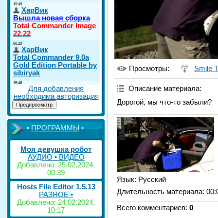
Просмотры
:
Smile 
Для добавления
Описание материала
:
необходима авторизация
Дорогой, мы что-то забыли?
•
ПРОГРАММЫ
•
Моя девушка робот
АУДИО • ВИДЕО
Добавлено: 25.02.2024,
00:39
Язык
: Русский
Hosts File Editor 1.5.13
Длительность материала
: 00:
РАЗНОЕ •
Добавлено: 24.02.2024,
Всего комментариев
:
0
10:17