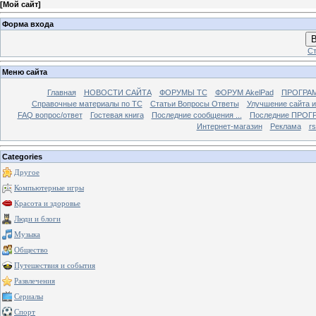
[
Мой сайт
]
Форма входа
В
Ст
Меню сайта
Главная
НОВОСТИ САЙТА
ФОРУМЫ TC
ФОРУМ AkelPad
ПРОГРА
Справочные материалы по TС
Статьи Вопросы Ответы
Улучшение сайта 
FAQ вопрос/ответ
Гостевая книга
Последние сообщения ...
Последние ПРОГР
Интернет-магазин
Реклама
r
Categories
Другое
Компьютерные игры
Красота и здоровье
Люди и блоги
Музыка
Общество
Путешествия и события
Развлечения
Сериалы
Спорт