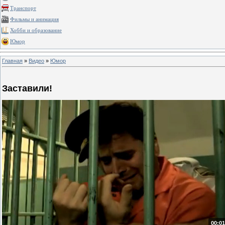
Транспорт
Фильмы и анимация
Хобби и образование
Юмор
Главная
»
Видео
»
Юмор
Заставили!
00:01