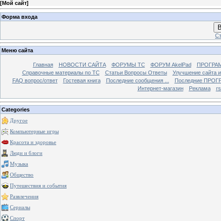
[
Мой сайт
]
Форма входа
В
Ст
Меню сайта
Главная
НОВОСТИ САЙТА
ФОРУМЫ TC
ФОРУМ AkelPad
ПРОГРА
Справочные материалы по TС
Статьи Вопросы Ответы
Улучшение сайта 
FAQ вопрос/ответ
Гостевая книга
Последние сообщения ...
Последние ПРОГР
Интернет-магазин
Реклама
r
Categories
Другое
Компьютерные игры
Красота и здоровье
Люди и блоги
Музыка
Общество
Путешествия и события
Развлечения
Сериалы
Спорт