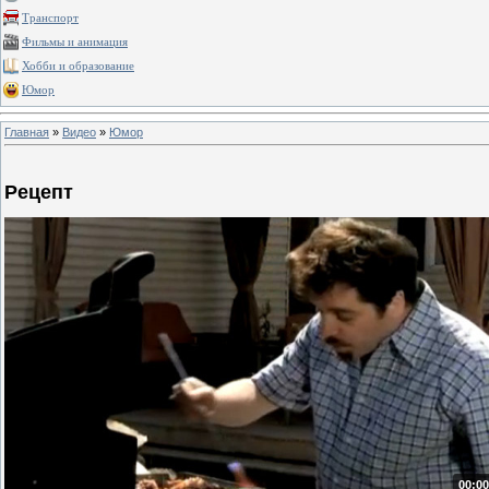
Транспорт
Фильмы и анимация
Хобби и образование
Юмор
Главная
»
Видео
»
Юмор
Рецепт
00:00