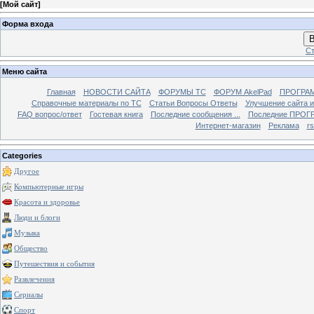
[
Мой сайт
]
Форма входа
В
Ст
Меню сайта
Главная
НОВОСТИ САЙТА
ФОРУМЫ TC
ФОРУМ AkelPad
ПРОГРА
Справочные материалы по TС
Статьи Вопросы Ответы
Улучшение сайта 
FAQ вопрос/ответ
Гостевая книга
Последние сообщения ...
Последние ПРОГР
Интернет-магазин
Реклама
r
Categories
Другое
Компьютерные игры
Красота и здоровье
Люди и блоги
Музыка
Общество
Путешествия и события
Развлечения
Сериалы
Спорт