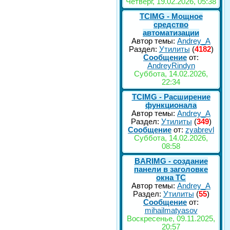
Четверг, 19.02.2026, 05:38
TCIMG - Мощное
средство
автоматизации
Автор темы:
Andrey_A
Раздел:
Утилиты
(
4182
)
Сообщение
от:
AndreyRindyn
Суббота, 14.02.2026,
22:34
TCIMG - Расширение
функционала
Автор темы:
Andrey_A
Раздел:
Утилиты
(
349
)
Сообщение
от:
zyabrevl
Суббота, 14.02.2026,
08:58
BARIMG - создание
панели в заголовке
окна TC
Автор темы:
Andrey_A
Раздел:
Утилиты
(
55
)
Сообщение
от:
mihailmatyasov
Воскресенье, 09.11.2025,
20:57