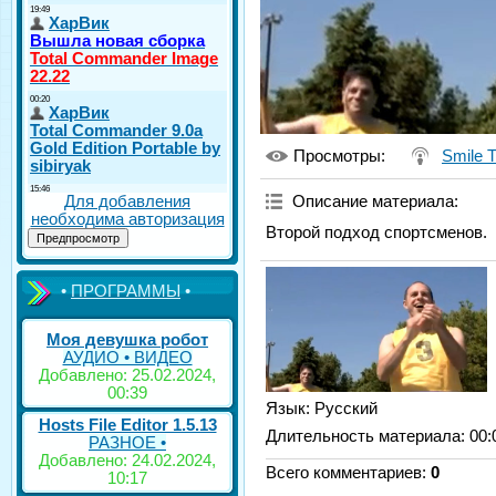
Просмотры
:
Smile 
Для добавления
Описание материала
:
необходима авторизация
Второй подход спортсменов.
•
ПРОГРАММЫ
•
Моя девушка робот
АУДИО • ВИДЕО
Добавлено: 25.02.2024,
00:39
Язык
: Русский
Hosts File Editor 1.5.13
Длительность материала
: 00:
РАЗНОЕ •
Добавлено: 24.02.2024,
Всего комментариев
:
0
10:17