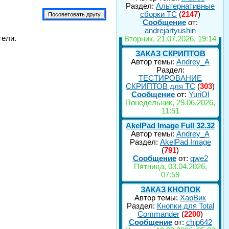
Раздел:
Альтернативные
сборки ТС
(
2147
)
Сообщение
от:
andrejartyushin
тели.
Вторник, 21.07.2026, 19:14
ЗАКАЗ СКРИПТОВ
Автор темы:
Andrey_A
Раздел:
ТЕСТИРОВАНИЕ
СКРИПТОВ для TC
(
303
)
Сообщение
от:
YuriOl
Понедельник, 29.06.2026,
11:51
AkelPad Image Full 32.32
Автор темы:
Andrey_A
Раздел:
AkelPad Image
(
791
)
Сообщение
от:
qwe2
Пятница, 03.04.2026,
07:59
ЗАКАЗ КНОПОК
Автор темы:
ХарВик
Раздел:
Кнопки для Total
Commander
(
2200
)
Сообщение
от:
chip642