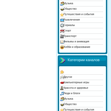
Музыка
Общество
Путешествия и события
Развлечения
Сериалы
Спорт
Транспорт
Фильмы и анимация
Хобби и образование
Юмор
Категории каналов
Другое
Компьютерные игры
Красота и здоровье
Люди и блоги
Музыка
Общество
Путешествия и события