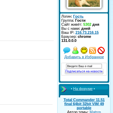
Логин:
Гость
Группа:
Гости
Сайт живёт:
5302
дня
Вы с нами:
дней
Ваш IP:
216.73.216.15
Браузер:
chrome
131.0.0.0
Добавить в Избранное
•
На форуме
•
Total Commander 11.51
final 64bit 32bit VIM 49
portable
Автор темы:
Matros