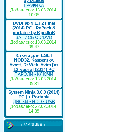
by D!akov
ГРАФИКА
Добавлено: 13.03.2014,
10:05
DVDFab 9.1.3.2 Final
(2014) PC | RePack &
portable by KpoJIuK
ЗАПИСЬ CD/DVD
Добавлено: 13.03.2014,
09:47
Ключи для ESET
NOD32, Kaspersky,
Avast, Dr.Web, Avira [от
12 марта] (2014) PC
ПАРОЛИ • КЛЮЧИ
Добавлено: 13.03.2014,
09:31
System Ninja 3.0.0 (2014)
РС | + Portable
ДИСКИ • HDD • USB
Добавлено: 22.02.2014,
14:39
•
МУЗЫКА
•