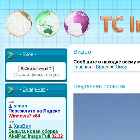
Видео
• Вход •
Сообщите о находке всему 
Главная
»
Видео
»
Юмор
Войти через uID
Старая форма входа
Неудачная попытка
•
Супер-Чат
•