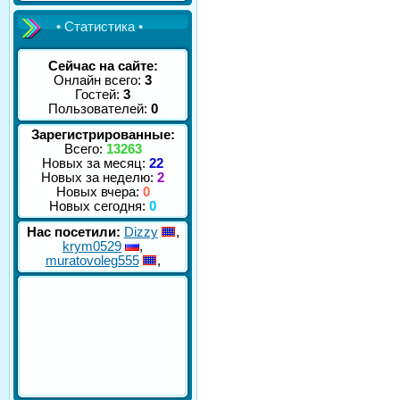
• Статистика •
Сейчас на сайте:
Онлайн всего:
3
Гостей:
3
Пользователей:
0
Зарегистрированные:
Всего:
13263
Новых за месяц:
22
Новых за неделю:
2
Новых вчера:
0
Новых сегодня:
0
Нас посетили:
Dizzy
,
krym0529
,
muratovoleg555
,