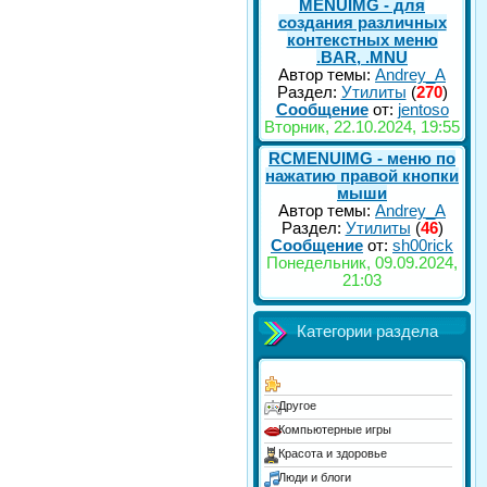
MENUIMG - для
создания различных
контекстных меню
.BAR, .MNU
Автор темы:
Andrey_A
Раздел:
Утилиты
(
270
)
Сообщение
от:
jentoso
Вторник, 22.10.2024, 19:55
RCMENUIMG - меню по
нажатию правой кнопки
мыши
Автор темы:
Andrey_A
Раздел:
Утилиты
(
46
)
Сообщение
от:
sh00rick
Понедельник, 09.09.2024,
21:03
Категории раздела
Другое
Компьютерные игры
Красота и здоровье
Люди и блоги