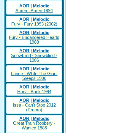
AOR | Melodic
Amen - Amen 1994
AOR | Melodic
Fury - Fury 1993 (2002)
AOR | Melodic
Fury - Endangered Hearts
1988
AOR | Melodic
Snowblind - Snowblind -
1986
AOR | Melodic
Lance - While The Giant
Sleeps 1996
AOR | Melodic
Harv - Back 1994
AOR | Melodic
Issa - Can't Stop 2012
(Promo)
AOR | Melodic
Great Train Robbery -
Wanted 1986