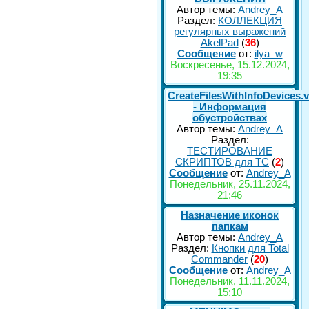
Автор темы:
Andrey_A
Раздел:
КОЛЛЕКЦИЯ
регулярных выражений
AkelPad
(
36
)
Сообщение
от:
ilya_w
Воскресенье, 15.12.2024,
19:35
CreateFilesWithInfoDevices.
- Информация
обустройствах
Автор темы:
Andrey_A
Раздел:
ТЕСТИРОВАНИЕ
СКРИПТОВ для TC
(
2
)
Сообщение
от:
Andrey_A
Понедельник, 25.11.2024,
21:46
Назначение иконок
папкам
Автор темы:
Andrey_A
Раздел:
Кнопки для Total
Commander
(
20
)
Сообщение
от:
Andrey_A
Понедельник, 11.11.2024,
15:10