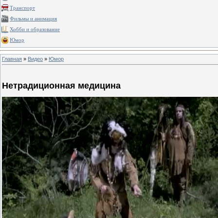
Транспорт
Фильмы и анимация
Хобби и образование
Юмор
Главная
»
Видео
»
Юмор
Нетрадиционная медицина