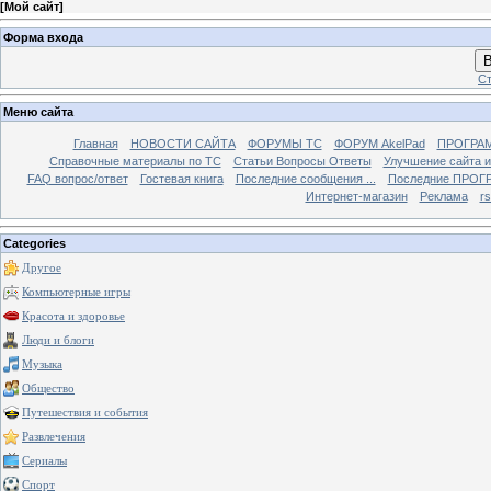
[
Мой сайт
]
Форма входа
В
Ст
Меню сайта
Главная
НОВОСТИ САЙТА
ФОРУМЫ TC
ФОРУМ AkelPad
ПРОГРА
Справочные материалы по TС
Статьи Вопросы Ответы
Улучшение сайта 
FAQ вопрос/ответ
Гостевая книга
Последние сообщения ...
Последние ПРОГР
Интернет-магазин
Реклама
r
Categories
Другое
Компьютерные игры
Красота и здоровье
Люди и блоги
Музыка
Общество
Путешествия и события
Развлечения
Сериалы
Спорт