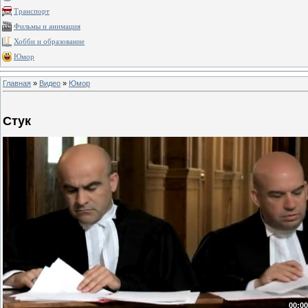
Транспорт
Фильмы и анимация
Хобби и образование
Юмор
Главная
»
Видео
»
Юмор
Стук
00:00