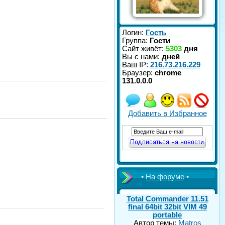
Логин:
Гость
Группа:
Гости
Сайт живёт:
5303
дня
Вы с нами:
дней
Ваш IP:
216.73.216.229
Браузер:
chrome
131.0.0.0
Добавить в Избранное
•
На форуме
•
Total Commander 11.51
final 64bit 32bit VIM 49
portable
Автор темы:
Matros