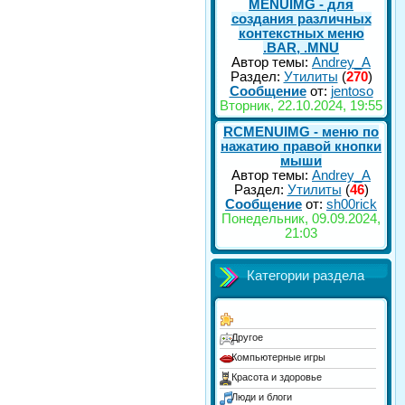
MENUIMG - для
создания различных
контекстных меню
.BAR, .MNU
Автор темы:
Andrey_A
Раздел:
Утилиты
(
270
)
Сообщение
от:
jentoso
Вторник, 22.10.2024, 19:55
RCMENUIMG - меню по
нажатию правой кнопки
мыши
Автор темы:
Andrey_A
Раздел:
Утилиты
(
46
)
Сообщение
от:
sh00rick
Понедельник, 09.09.2024,
21:03
Категории раздела
Другое
Компьютерные игры
Красота и здоровье
Люди и блоги