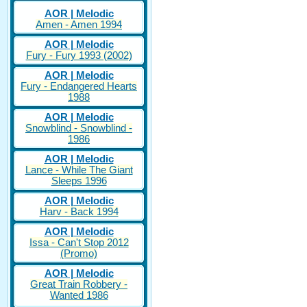
AOR | Melodic
Amen - Amen 1994
AOR | Melodic
Fury - Fury 1993 (2002)
AOR | Melodic
Fury - Endangered Hearts
1988
AOR | Melodic
Snowblind - Snowblind -
1986
AOR | Melodic
Lance - While The Giant
Sleeps 1996
AOR | Melodic
Harv - Back 1994
AOR | Melodic
Issa - Can't Stop 2012
(Promo)
AOR | Melodic
Great Train Robbery -
Wanted 1986