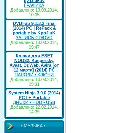
by D!akov
ГРАФИКА
Добавлено: 13.03.2014,
10:05
DVDFab 9.1.3.2 Final
(2014) PC | RePack &
portable by KpoJIuK
ЗАПИСЬ CD/DVD
Добавлено: 13.03.2014,
09:47
Ключи для ESET
NOD32, Kaspersky,
Avast, Dr.Web, Avira [от
12 марта] (2014) PC
ПАРОЛИ • КЛЮЧИ
Добавлено: 13.03.2014,
09:31
System Ninja 3.0.0 (2014)
РС | + Portable
ДИСКИ • HDD • USB
Добавлено: 22.02.2014,
14:39
•
МУЗЫКА
•