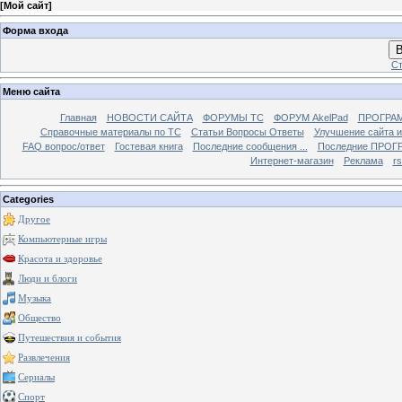
[
Мой сайт
]
Форма входа
В
Ст
Меню сайта
Главная
НОВОСТИ САЙТА
ФОРУМЫ TC
ФОРУМ AkelPad
ПРОГРА
Справочные материалы по TС
Статьи Вопросы Ответы
Улучшение сайта 
FAQ вопрос/ответ
Гостевая книга
Последние сообщения ...
Последние ПРОГР
Интернет-магазин
Реклама
r
Categories
Другое
Компьютерные игры
Красота и здоровье
Люди и блоги
Музыка
Общество
Путешествия и события
Развлечения
Сериалы
Спорт