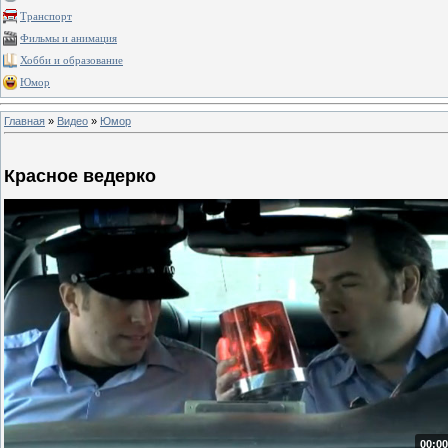
Транспорт
Фильмы и анимация
Хобби и образование
Юмор
Главная
»
Видео
»
Юмор
Красное ведерко
00:00