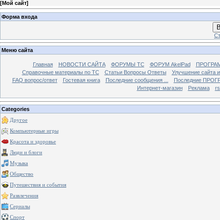
[
Мой сайт
]
Форма входа
В
Ст
Меню сайта
Главная
НОВОСТИ САЙТА
ФОРУМЫ TC
ФОРУМ AkelPad
ПРОГРА
Справочные материалы по TС
Статьи Вопросы Ответы
Улучшение сайта 
FAQ вопрос/ответ
Гостевая книга
Последние сообщения ...
Последние ПРОГР
Интернет-магазин
Реклама
r
Categories
Другое
Компьютерные игры
Красота и здоровье
Люди и блоги
Музыка
Общество
Путешествия и события
Развлечения
Сериалы
Спорт