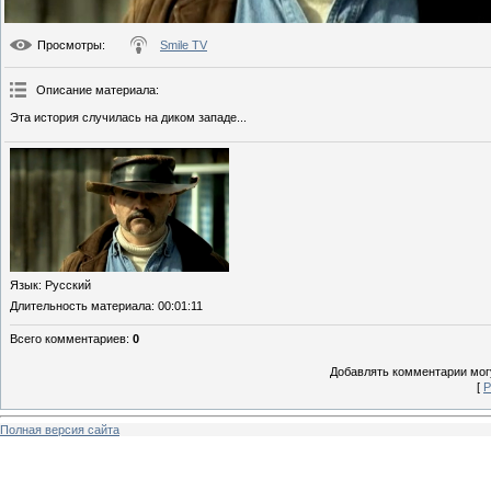
Просмотры
:
Smile TV
Описание материала
:
Эта история случилась на диком западе...
Язык
: Русский
Длительность материала
: 00:01:11
Всего комментариев
:
0
Добавлять комментарии могу
[
Р
Полная версия сайта