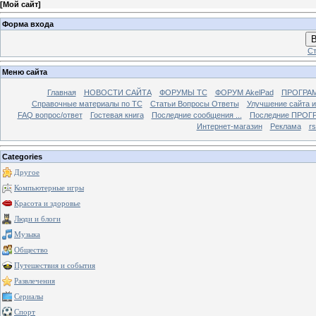
[
Мой сайт
]
Форма входа
В
Ст
Меню сайта
Главная
НОВОСТИ САЙТА
ФОРУМЫ TC
ФОРУМ AkelPad
ПРОГРА
Справочные материалы по TС
Статьи Вопросы Ответы
Улучшение сайта 
FAQ вопрос/ответ
Гостевая книга
Последние сообщения ...
Последние ПРОГР
Интернет-магазин
Реклама
r
Categories
Другое
Компьютерные игры
Красота и здоровье
Люди и блоги
Музыка
Общество
Путешествия и события
Развлечения
Сериалы
Спорт