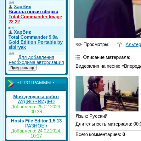
Просмотры
:
Альтер
Для добавления
Описание материала
:
необходима авторизация
Видеоклип на песню «Вперед/
•
ПРОГРАММЫ
•
Моя девушка робот
АУДИО • ВИДЕО
Добавлено: 25.02.2024,
00:39
Язык
: Русский
Hosts File Editor 1.5.13
Длительность материала
: 00:
РАЗНОЕ •
Добавлено: 24.02.2024,
Всего комментариев
:
0
10:17