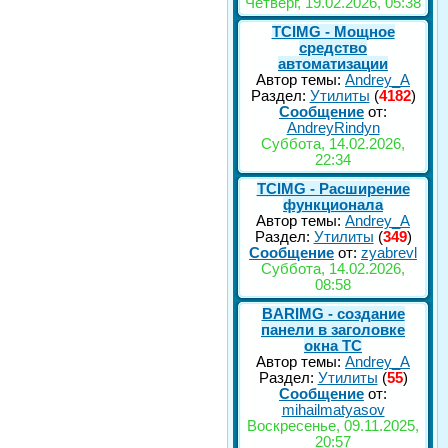
Четверг, 19.02.2026, 05:38
TCIMG - Мощное
средство
автоматизации
Автор темы:
Andrey_A
Раздел:
Утилиты
(
4182
)
Сообщение
от:
AndreyRindyn
Суббота, 14.02.2026,
22:34
TCIMG - Расширение
функционала
Автор темы:
Andrey_A
Раздел:
Утилиты
(
349
)
Сообщение
от:
zyabrevl
Суббота, 14.02.2026,
08:58
BARIMG - создание
панели в заголовке
окна TC
Автор темы:
Andrey_A
Раздел:
Утилиты
(
55
)
Сообщение
от:
mihailmatyasov
Воскресенье, 09.11.2025,
20:57