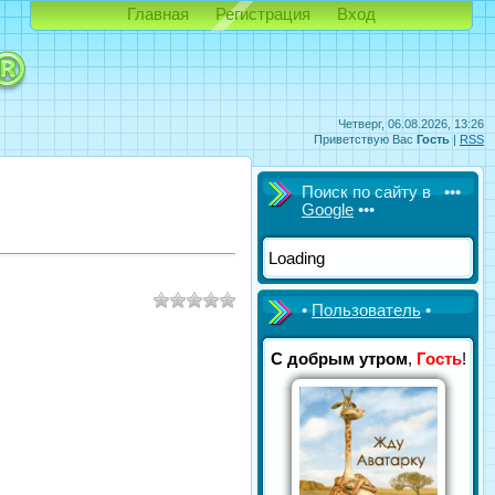
Главная
Регистрация
Вход
Четверг, 06.08.2026, 13:26
Приветствую Вас
Гость
|
RSS
Поиск по сайту в •••
Google
•••
Loading
•
Пользователь
•
С добрым утром
,
Гость
!