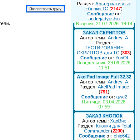
Раздел:
Альтернативные
сборки ТС
(
2147
)
Сообщение
от:
andrejartyushin
тели.
Вторник, 21.07.2026, 19:14
ЗАКАЗ СКРИПТОВ
Автор темы:
Andrey_A
Раздел:
ТЕСТИРОВАНИЕ
СКРИПТОВ для TC
(
303
)
Сообщение
от:
YuriOl
Понедельник, 29.06.2026,
11:51
AkelPad Image Full 32.32
Автор темы:
Andrey_A
Раздел:
AkelPad Image
(
791
)
Сообщение
от:
qwe2
Пятница, 03.04.2026,
07:59
ЗАКАЗ КНОПОК
Автор темы:
ХарВик
Раздел:
Кнопки для Total
Commander
(
2200
)
Сообщение
от:
chip642