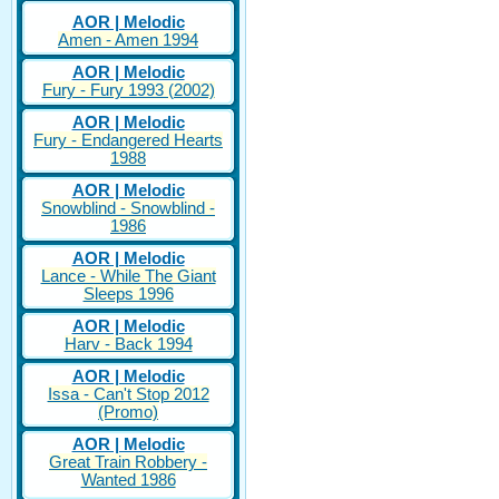
AOR | Melodic
Amen - Amen 1994
AOR | Melodic
Fury - Fury 1993 (2002)
AOR | Melodic
Fury - Endangered Hearts
1988
AOR | Melodic
Snowblind - Snowblind -
1986
AOR | Melodic
Lance - While The Giant
Sleeps 1996
AOR | Melodic
Harv - Back 1994
AOR | Melodic
Issa - Can't Stop 2012
(Promo)
AOR | Melodic
Great Train Robbery -
Wanted 1986