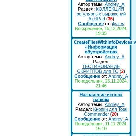
Автор темы:
Andrey_A
Раздел:
КОЛЛЕКЦИЯ
регулярных выражений
AkelPad
(
36
)
Сообщение
от:
ilya_w
Воскресенье, 15.12.2024,
19:35
CreateFilesWithInfoDevices.
- Информация
обустройствах
Автор темы:
Andrey_A
Раздел:
ТЕСТИРОВАНИЕ
СКРИПТОВ для TC
(
2
)
Сообщение
от:
Andrey_A
Понедельник, 25.11.2024,
21:46
Назначение иконок
папкам
Автор темы:
Andrey_A
Раздел:
Кнопки для Total
Commander
(
20
)
Сообщение
от:
Andrey_A
Понедельник, 11.11.2024,
15:10