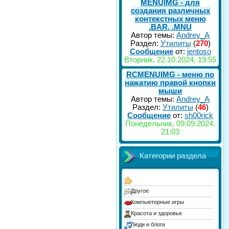
MENUIMG - для
создания различных
контекстных меню
.BAR, .MNU
Автор темы:
Andrey_A
Раздел:
Утилиты
(
270
)
Сообщение
от:
jentoso
Вторник, 22.10.2024, 19:55
RCMENUIMG - меню по
нажатию правой кнопки
мыши
Автор темы:
Andrey_A
Раздел:
Утилиты
(
46
)
Сообщение
от:
sh00rick
Понедельник, 09.09.2024,
21:03
Категории раздела
Другое
Компьютерные игры
Красота и здоровье
Люди и блоги
Музыка