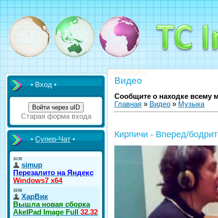
Видео
• Вход •
Сообщите о находке всему 
Главная
»
Видео
»
Музыка
Войти через uID
Старая форма входа
Кирпичи - Вперед/бодрит
•
Супер-Чат
•