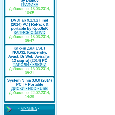
by D!akov
ГРАФИКА
Добавлено: 13.03.2014,
10:05
DVDFab 9.1.3.2 Final
(2014) PC | RePack &
portable by KpoJIuK
ЗАПИСЬ CD/DVD
Добавлено: 13.03.2014,
09:47
Ключи для ESET
NOD32, Kaspersky,
Avast, Dr.Web, Avira [от
12 марта] (2014) PC
ПАРОЛИ • КЛЮЧИ
Добавлено: 13.03.2014,
09:31
System Ninja 3.0.0 (2014)
РС | + Portable
ДИСКИ • HDD • USB
Добавлено: 22.02.2014,
14:39
•
МУЗЫКА
•