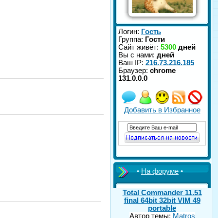
Логин:
Гость
Группа:
Гости
Сайт живёт:
5300
дней
Вы с нами:
дней
Ваш IP:
216.73.216.185
Браузер:
chrome
131.0.0.0
Добавить в Избранное
•
На форуме
•
Total Commander 11.51
final 64bit 32bit VIM 49
portable
Автор темы:
Matros