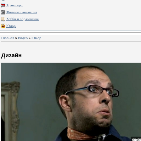
Транспорт
Фильмы и анимация
Хобби и образование
Юмор
Главная
»
Видео
»
Юмор
Дизайн
00:00