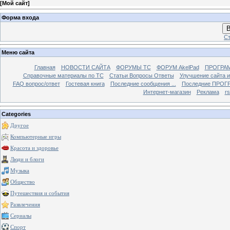
[
Мой сайт
]
Форма входа
В
Ст
Меню сайта
Главная
НОВОСТИ САЙТА
ФОРУМЫ TC
ФОРУМ AkelPad
ПРОГРА
Справочные материалы по TС
Статьи Вопросы Ответы
Улучшение сайта 
FAQ вопрос/ответ
Гостевая книга
Последние сообщения ...
Последние ПРОГР
Интернет-магазин
Реклама
r
Categories
Другое
Компьютерные игры
Красота и здоровье
Люди и блоги
Музыка
Общество
Путешествия и события
Развлечения
Сериалы
Спорт