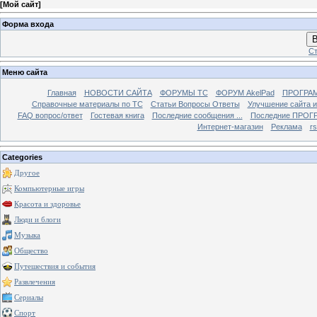
[
Мой сайт
]
Форма входа
В
Ст
Меню сайта
Главная
НОВОСТИ САЙТА
ФОРУМЫ TC
ФОРУМ AkelPad
ПРОГРА
Справочные материалы по TС
Статьи Вопросы Ответы
Улучшение сайта 
FAQ вопрос/ответ
Гостевая книга
Последние сообщения ...
Последние ПРОГР
Интернет-магазин
Реклама
r
Categories
Другое
Компьютерные игры
Красота и здоровье
Люди и блоги
Музыка
Общество
Путешествия и события
Развлечения
Сериалы
Спорт