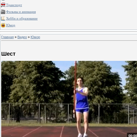
Транспорт
Фильмы и анимация
Хобби и образование
Юмор
Главная
»
Видео
»
Юмор
Шест
00:00