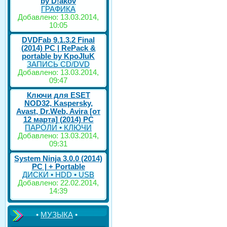
by D!akov
ГРАФИКА
Добавлено: 13.03.2014,
10:05
DVDFab 9.1.3.2 Final
(2014) PC | RePack &
portable by KpoJIuK
ЗАПИСЬ CD/DVD
Добавлено: 13.03.2014,
09:47
Ключи для ESET
NOD32, Kaspersky,
Avast, Dr.Web, Avira [от
12 марта] (2014) PC
ПАРОЛИ • КЛЮЧИ
Добавлено: 13.03.2014,
09:31
System Ninja 3.0.0 (2014)
РС | + Portable
ДИСКИ • HDD • USB
Добавлено: 22.02.2014,
14:39
•
МУЗЫКА
•