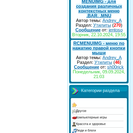
MENUIMG - для
создания различных
контекстных меню
.BAR, .MNU
Автор темы:
Andrey_A
Раздел:
Утилиты
(
270
)
Сообщение
от:
jentoso
Вторник, 22.10.2024, 19:55
RCMENUIMG - меню по
нажатию правой кнопки
мыши
Автор темы:
Andrey_A
Раздел:
Утилиты
(
46
)
Сообщение
от:
sh00rick
Понедельник, 09.09.2024,
21:03
Категории раздела
Другое
Компьютерные игры
Красота и здоровье
Люди и блоги