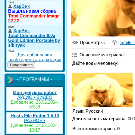
Просмотры
:
Smile 
Для добавления
Описание материала
:
необходима авторизация
Дайте воды человеку!
•
ПРОГРАММЫ
•
Моя девушка робот
АУДИО • ВИДЕО
Добавлено: 25.02.2024,
00:39
Язык
: Русский
Hosts File Editor 1.5.13
Длительность материала
: 00:
РАЗНОЕ •
Добавлено: 24.02.2024,
Всего комментариев
:
0
10:17