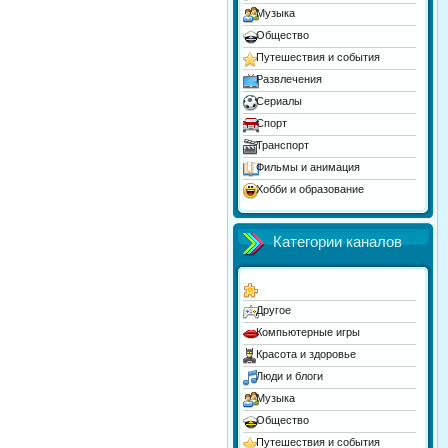
Музыка
Общество
Путешествия и события
Развлечения
Сериалы
Спорт
Транспорт
Фильмы и анимация
Хобби и образование
Юмор
Категории каналов
Другое
Компьютерные игры
Красота и здоровье
Люди и блоги
Музыка
Общество
Путешествия и события