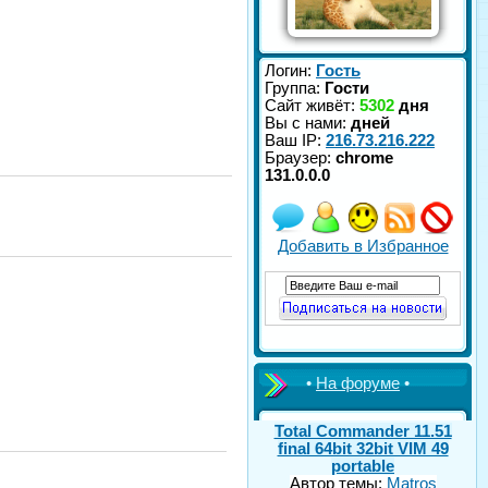
Логин:
Гость
Группа:
Гости
Сайт живёт:
5302
дня
Вы с нами:
дней
Ваш IP:
216.73.216.222
Браузер:
chrome
131.0.0.0
Добавить в Избранное
•
На форуме
•
Total Commander 11.51
final 64bit 32bit VIM 49
portable
Автор темы:
Matros