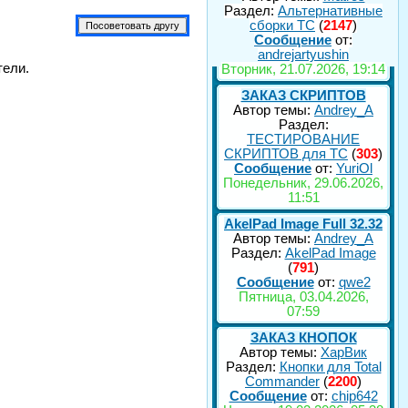
Раздел:
Альтернативные
сборки ТС
(
2147
)
Сообщение
от:
andrejartyushin
тели.
Вторник, 21.07.2026, 19:14
ЗАКАЗ СКРИПТОВ
Автор темы:
Andrey_A
Раздел:
ТЕСТИРОВАНИЕ
СКРИПТОВ для TC
(
303
)
Сообщение
от:
YuriOl
Понедельник, 29.06.2026,
11:51
AkelPad Image Full 32.32
Автор темы:
Andrey_A
Раздел:
AkelPad Image
(
791
)
Сообщение
от:
qwe2
Пятница, 03.04.2026,
07:59
ЗАКАЗ КНОПОК
Автор темы:
ХарВик
Раздел:
Кнопки для Total
Commander
(
2200
)
Сообщение
от:
chip642