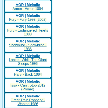
AOR | Melodic
Amen - Amen 1994
AOR | Melodic
Fury - Fury 1993 (2002)
AOR | Melodic
Fury - Endangered Hearts
1988
AOR | Melodic
Snowblind - Snowblind -
1986
AOR | Melodic
Lance - While The Giant
Sleeps 1996
AOR | Melodic
Harv - Back 1994
AOR | Melodic
Issa - Can't Stop 2012
(Promo)
AOR | Melodic
Great Train Robbery -
Wanted 1986