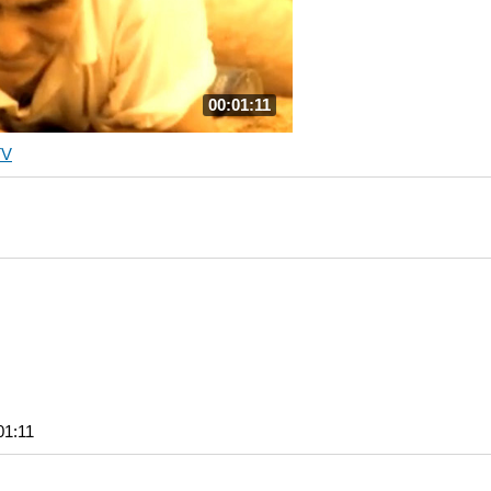
00:01:11
TV
01:11