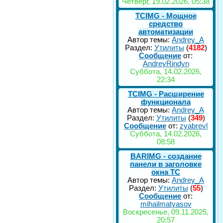
Четверг, 19.02.2026, 05:38
TCIMG - Мощное
средство
автоматизации
Автор темы:
Andrey_A
Раздел:
Утилиты
(
4182
)
Сообщение
от:
AndreyRindyn
Суббота, 14.02.2026,
22:34
TCIMG - Расширение
функционала
Автор темы:
Andrey_A
Раздел:
Утилиты
(
349
)
Сообщение
от:
zyabrevl
Суббота, 14.02.2026,
08:58
BARIMG - создание
панели в заголовке
окна TC
Автор темы:
Andrey_A
Раздел:
Утилиты
(
55
)
Сообщение
от:
mihailmatyasov
Воскресенье, 09.11.2025,
20:57