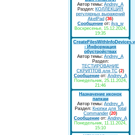
Автор темы:
Andrey_A
Раздел:
КОЛЛЕКЦИЯ
регулярных выражений
AkelPad
(
36
)
Сообщение
от:
ilya_w
Воскресенье, 15.12.2024,
19:35
CreateFilesWithInfoDevices.
- Информация
обустройствах
Автор темы:
Andrey_A
Раздел:
ТЕСТИРОВАНИЕ
СКРИПТОВ для TC
(
2
)
Сообщение
от:
Andrey_A
Понедельник, 25.11.2024,
21:46
Назначение иконок
папкам
Автор темы:
Andrey_A
Раздел:
Кнопки для Total
Commander
(
20
)
Сообщение
от:
Andrey_A
Понедельник, 11.11.2024,
15:10