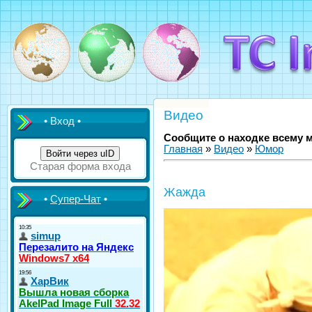
Видео
• Вход •
Сообщите о находке всему 
Главная
»
Видео
»
Юмор
Войти через uID
Старая форма входа
Жажда
•
Супер-Чат
•