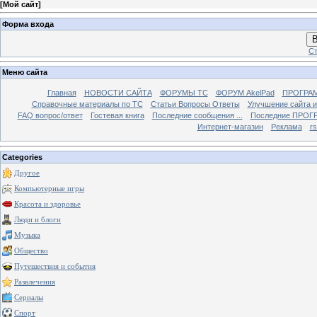
[
Мой сайт
]
Форма входа
В
Ст
Меню сайта
Главная
НОВОСТИ САЙТА
ФОРУМЫ TC
ФОРУМ AkelPad
ПРОГРА
Справочные материалы по TС
Статьи Вопросы Ответы
Улучшение сайта 
FAQ вопрос/ответ
Гостевая книга
Последние сообщения ...
Последние ПРОГР
Интернет-магазин
Реклама
r
Categories
Другое
Компьютерные игры
Красота и здоровье
Люди и блоги
Музыка
Общество
Путешествия и события
Развлечения
Сериалы
Спорт