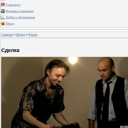
Транспорт
Фильмы и анимация
Хобби и образование
Юмор
Главная
»
Видео
»
Юмор
Сделка
00:00