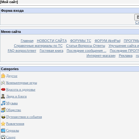
[
Мой сайт
]
Форма входа
В
Ст
Меню сайта
Главная
НОВОСТИ САЙТА
ФОРУМЫ TC
ФОРУМ AkelPad
ПРОГРА
Справочные материалы по TС
Статьи Вопросы Ответы
Улучшение сайта 
FAQ вопрос/ответ
Гостевая книга
Последние сообщения ...
Последние ПРОГР
Интернет-магазин
Реклама
r
Categories
Другое
Компьютерные игры
Красота и здоровье
Люди и блоги
Музыка
Общество
Путешествия и события
Развлечения
Сериалы
Спорт