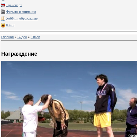
Транспорт
Фильмы и анимация
Хобби и образование
Юмор
Главная
»
Видео
»
Юмор
Награждение
00:00