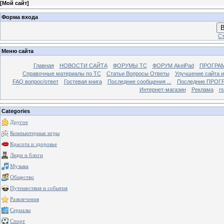
[
Мой сайт
]
Форма входа
В
Ст
Меню сайта
Главная
НОВОСТИ САЙТА
ФОРУМЫ TC
ФОРУМ AkelPad
ПРОГРА
Справочные материалы по TС
Статьи Вопросы Ответы
Улучшение сайта 
FAQ вопрос/ответ
Гостевая книга
Последние сообщения ...
Последние ПРОГР
Интернет-магазин
Реклама
r
Categories
Другое
Компьютерные игры
Красота и здоровье
Люди и блоги
Музыка
Общество
Путешествия и события
Развлечения
Сериалы
Спорт