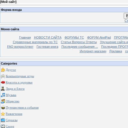
[
Мой сайт
]
Форма входа
В
Ст
Меню сайта
Главная
НОВОСТИ САЙТА
ФОРУМЫ TC
ФОРУМ AkelPad
ПРОГРА
Справочные материалы по TС
Статьи Вопросы Ответы
Улучшение сайта 
FAQ вопрос/ответ
Гостевая книга
Последние сообщения ...
Последние ПРОГР
Интернет-магазин
Реклама
r
Categories
Другое
Компьютерные игры
Красота и здоровье
Люди и блоги
Музыка
Общество
Путешествия и события
Развлечения
Сериалы
Спорт