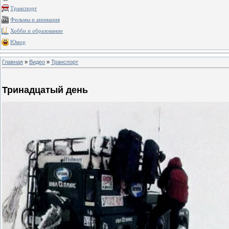
Транспорт
Фильмы и анимация
Хобби и образование
Юмор
Главная
»
Видео
»
Транспорт
Тринадцатый день