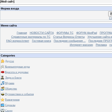
[
Мой сайт
]
Форма входа
В
Ст
Меню сайта
Главная
НОВОСТИ САЙТА
ФОРУМЫ TC
ФОРУМ AkelPad
ПРОГРА
Справочные материалы по TС
Статьи Вопросы Ответы
Улучшение сайта 
FAQ вопрос/ответ
Гостевая книга
Последние сообщения ...
Последние ПРОГР
Интернет-магазин
Реклама
r
Categories
Другое
Компьютерные игры
Красота и здоровье
Люди и блоги
Музыка
Общество
Путешествия и события
Развлечения
Сериалы
Спорт