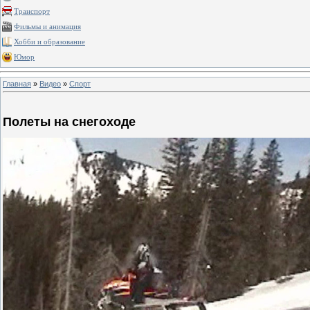
Транспорт
Фильмы и анимация
Хобби и образование
Юмор
Главная
»
Видео
»
Спорт
Полеты на снегоходе