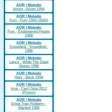
AOR | Melodic
Amen - Amen 1994
AOR | Melodic
Fury - Fury 1993 (2002)
AOR | Melodic
Fury - Endangered Hearts
1988
AOR | Melodic
Snowblind - Snowblind -
1986
AOR | Melodic
Lance - While The Giant
Sleeps 1996
AOR | Melodic
Harv - Back 1994
AOR | Melodic
Issa - Can't Stop 2012
(Promo)
AOR | Melodic
Great Train Robbery -
Wanted 1986