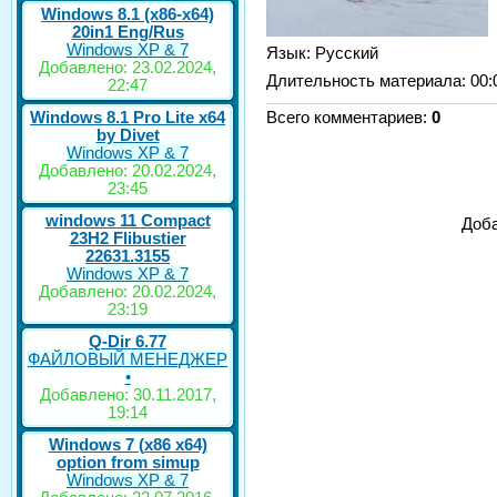
Windows 8.1 (x86-x64)
20in1 Eng/Rus
Windows XP & 7
Язык
: Русский
Добавлено: 23.02.2024,
Длительность материала
: 00:
22:47
Windows 8.1 Pro Lite x64
Всего комментариев
:
0
by Divet
Windows XP & 7
Добавлено: 20.02.2024,
23:45
windows 11 Compact
Доба
23H2 Flibustier
22631.3155
Windows XP & 7
Добавлено: 20.02.2024,
23:19
Q-Dir 6.77
ФАЙЛОВЫЙ МЕНЕДЖЕР
•
Добавлено: 30.11.2017,
19:14
Windows 7 (x86 x64)
option from simup
Windows XP & 7