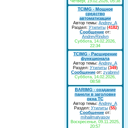
Четверг, 19.02.2026, 05:38
TCIMG - Мощное
средство
автоматизации
Автор темы:
Andrey_A
Раздел:
Утилиты
(
4182
)
Сообщение
от:
AndreyRindyn
Суббота, 14.02.2026,
22:34
TCIMG - Расширение
функционала
Автор темы:
Andrey_A
Раздел:
Утилиты
(
349
)
Сообщение
от:
zyabrevl
Суббота, 14.02.2026,
08:58
BARIMG - создание
панели в заголовке
окна TC
Автор темы:
Andrey_A
Раздел:
Утилиты
(
55
)
Сообщение
от:
mihailmatyasov
Воскресенье, 09.11.2025,
20:57