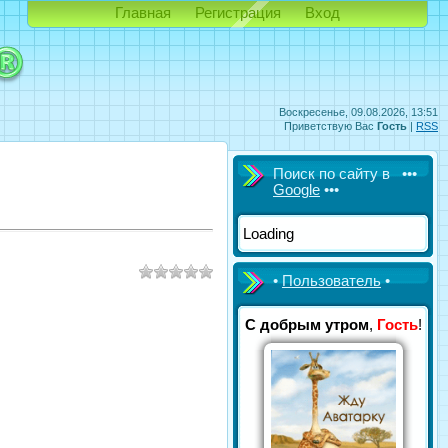
Главная
Регистрация
Вход
Воскресенье, 09.08.2026, 13:51
Приветствую Вас
Гость
|
RSS
Поиск по сайту в •••
Google
•••
Loading
•
Пользователь
•
С добрым утром
,
Гость
!