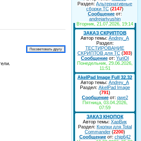
Раздел:
Альтернативные
сборки ТС
(
2147
)
Сообщение
от:
andrejartyushin
Вторник, 21.07.2026, 19:14
ЗАКАЗ СКРИПТОВ
Автор темы:
Andrey_A
Раздел:
ТЕСТИРОВАНИЕ
СКРИПТОВ для TC
(
303
)
Сообщение
от:
YuriOl
Понедельник, 29.06.2026,
тели.
11:51
AkelPad Image Full 32.32
Автор темы:
Andrey_A
Раздел:
AkelPad Image
(
791
)
Сообщение
от:
qwe2
Пятница, 03.04.2026,
07:59
ЗАКАЗ КНОПОК
Автор темы:
ХарВик
Раздел:
Кнопки для Total
Commander
(
2200
)
Сообщение
от:
chip642