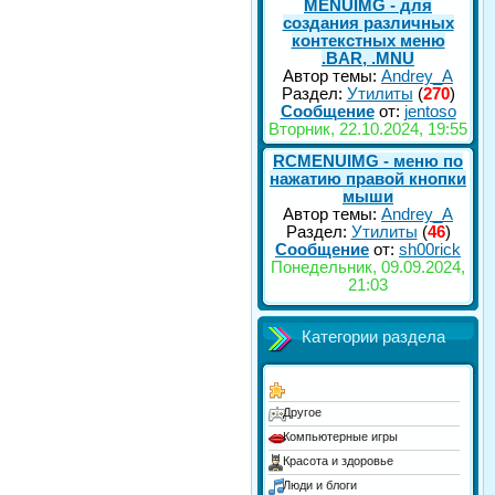
MENUIMG - для
создания различных
контекстных меню
.BAR, .MNU
Автор темы:
Andrey_A
Раздел:
Утилиты
(
270
)
Сообщение
от:
jentoso
Вторник, 22.10.2024, 19:55
RCMENUIMG - меню по
нажатию правой кнопки
мыши
Автор темы:
Andrey_A
Раздел:
Утилиты
(
46
)
Сообщение
от:
sh00rick
Понедельник, 09.09.2024,
21:03
Категории раздела
Другое
Компьютерные игры
Красота и здоровье
Люди и блоги