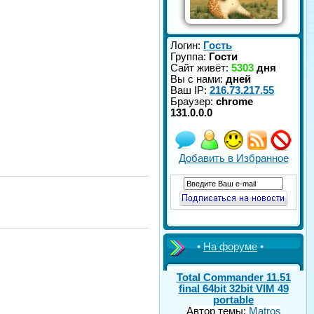
Логин:
Гость
Группа:
Гости
Сайт живёт:
5303
дня
Вы с нами:
дней
Ваш IP:
216.73.217.55
Браузер:
chrome
131.0.0.0
Добавить в Избранное
•
На форуме
•
Total Commander 11.51
final 64bit 32bit VIM 49
portable
Автор темы:
Matros