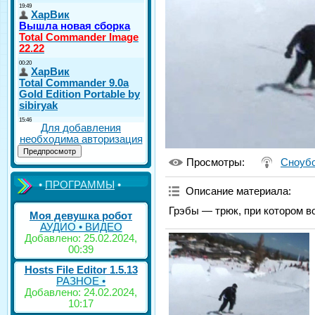
Для добавления
необходима авторизация
Просмотры
:
Сноуб
•
ПРОГРАММЫ
•
Описание материала
:
Грэбы — трюк, при котором в
Моя девушка робот
АУДИО • ВИДЕО
Добавлено: 25.02.2024,
00:39
Hosts File Editor 1.5.13
РАЗНОЕ •
Добавлено: 24.02.2024,
10:17