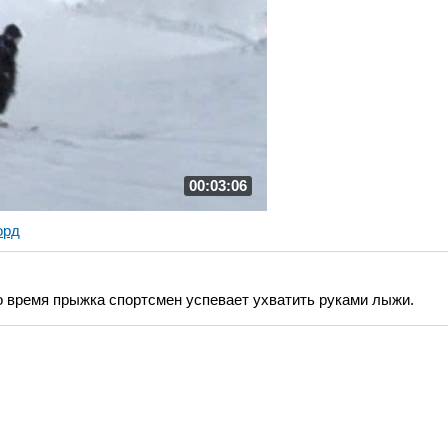
00:03:06
орд
о время прыжка спортсмен успевает ухватить руками лыжи.