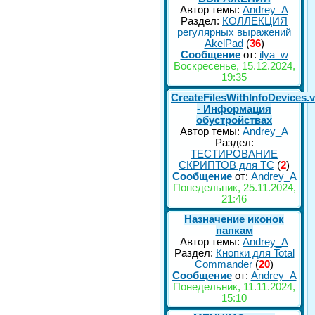
Автор темы:
Andrey_A
Раздел:
КОЛЛЕКЦИЯ
регулярных выражений
AkelPad
(
36
)
Сообщение
от:
ilya_w
Воскресенье, 15.12.2024,
19:35
CreateFilesWithInfoDevices.
- Информация
обустройствах
Автор темы:
Andrey_A
Раздел:
ТЕСТИРОВАНИЕ
СКРИПТОВ для TC
(
2
)
Сообщение
от:
Andrey_A
Понедельник, 25.11.2024,
21:46
Назначение иконок
папкам
Автор темы:
Andrey_A
Раздел:
Кнопки для Total
Commander
(
20
)
Сообщение
от:
Andrey_A
Понедельник, 11.11.2024,
15:10