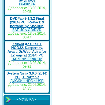
by D!akov
ГРАФИКА
Добавлено: 13.03.2014,
10:05
DVDFab 9.1.3.2 Final
(2014) PC | RePack &
portable by KpoJIuK
ЗАПИСЬ CD/DVD
Добавлено: 13.03.2014,
09:47
Ключи для ESET
NOD32, Kaspersky,
Avast, Dr.Web, Avira [от
12 марта] (2014) PC
ПАРОЛИ • КЛЮЧИ
Добавлено: 13.03.2014,
09:31
System Ninja 3.0.0 (2014)
РС | + Portable
ДИСКИ • HDD • USB
Добавлено: 22.02.2014,
14:39
•
МУЗЫКА
•