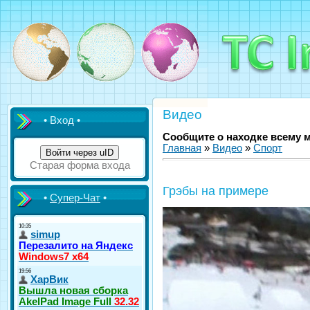
Видео
• Вход •
Сообщите о находке всему 
Главная
»
Видео
»
Спорт
Войти через uID
Старая форма входа
Грэбы на примере
•
Супер-Чат
•