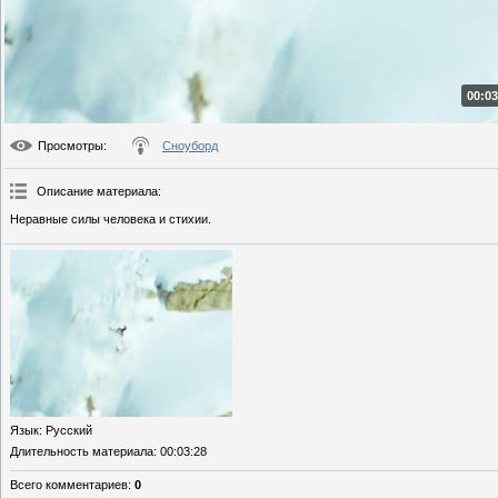
00:03
Просмотры
:
Сноуборд
Описание материала
:
Неравные силы человека и стихии.
Язык
: Русский
Длительность материала
: 00:03:28
Всего комментариев
:
0