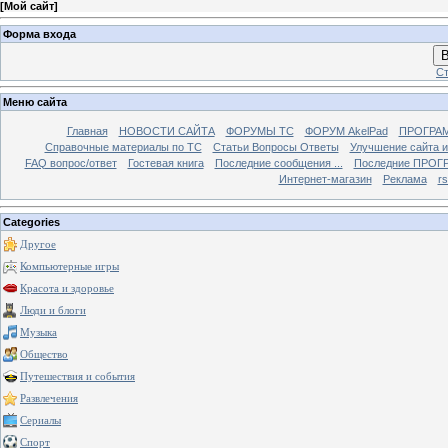
[
Мой сайт
]
Форма входа
В
Ст
Меню сайта
Главная
НОВОСТИ САЙТА
ФОРУМЫ TC
ФОРУМ AkelPad
ПРОГРА
Справочные материалы по TС
Статьи Вопросы Ответы
Улучшение сайта 
FAQ вопрос/ответ
Гостевая книга
Последние сообщения ...
Последние ПРОГР
Интернет-магазин
Реклама
r
Categories
Другое
Компьютерные игры
Красота и здоровье
Люди и блоги
Музыка
Общество
Путешествия и события
Развлечения
Сериалы
Спорт