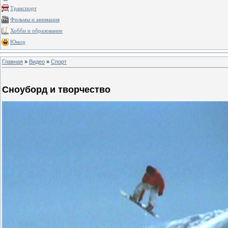
Транспорт
Фильмы и анимация
Хобби и образование
Юмор
Главная
»
Видео
»
Спорт
Сноуборд и творчество