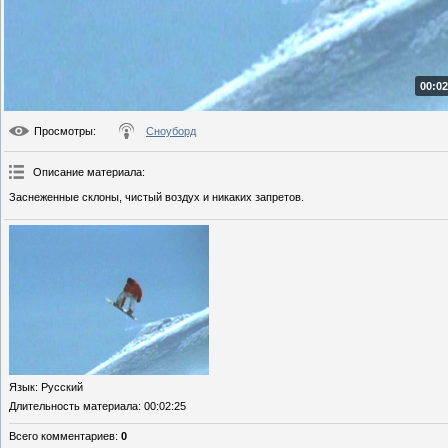
00:02
Просмотры
:
Сноуборд
Описание материала
:
Заснеженные склоны, чистый воздух и никаких запретов.
Язык
: Русский
Длительность материала
: 00:02:25
Всего комментариев
:
0