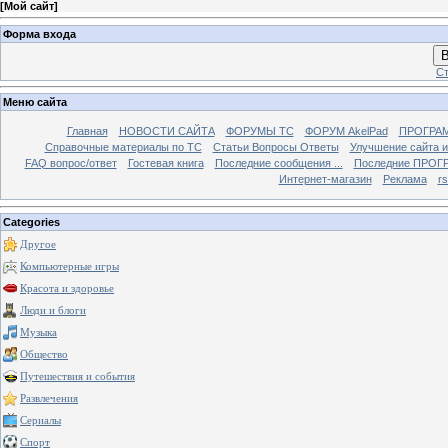
[
Мой сайт
]
Форма входа
В
Ст
Меню сайта
Главная
НОВОСТИ САЙТА
ФОРУМЫ TC
ФОРУМ AkelPad
ПРОГРА
Справочные материалы по TС
Статьи Вопросы Ответы
Улучшение сайта 
FAQ вопрос/ответ
Гостевая книга
Последние сообщения ...
Последние ПРОГР
Интернет-магазин
Реклама
r
Categories
Другое
Компьютерные игры
Красота и здоровье
Люди и блоги
Музыка
Общество
Путешествия и события
Развлечения
Сериалы
Спорт