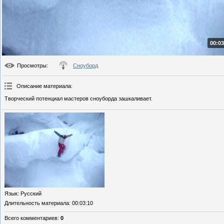
00:03
Просмотры
:
Сноуборд
Описание материала
:
Творческий потенциал мастеров сноуборда зашкаливает.
Язык
: Русский
Длительность материала
: 00:03:10
Всего комментариев
:
0