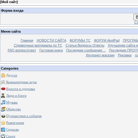
[
Мой сайт
]
Форма входа
В
Ст
Меню сайта
Главная
НОВОСТИ САЙТА
ФОРУМЫ TC
ФОРУМ AkelPad
ПРОГРА
Справочные материалы по TС
Статьи Вопросы Ответы
Улучшение сайта 
FAQ вопрос/ответ
Гостевая книга
Последние сообщения ...
Последние ПРОГР
Интернет-магазин
Реклама
r
Categories
Другое
Компьютерные игры
Красота и здоровье
Люди и блоги
Музыка
Общество
Путешествия и события
Развлечения
Сериалы
Спорт