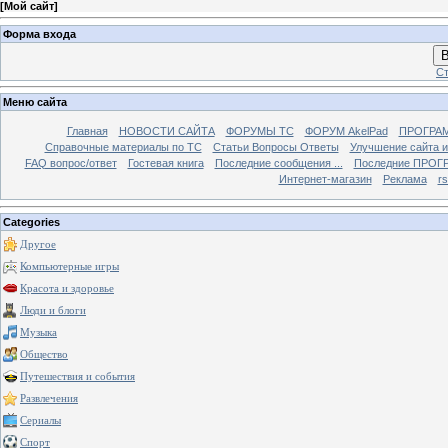
[
Мой сайт
]
Форма входа
В
Ст
Меню сайта
Главная
НОВОСТИ САЙТА
ФОРУМЫ TC
ФОРУМ AkelPad
ПРОГРА
Справочные материалы по TС
Статьи Вопросы Ответы
Улучшение сайта 
FAQ вопрос/ответ
Гостевая книга
Последние сообщения ...
Последние ПРОГР
Интернет-магазин
Реклама
r
Categories
Другое
Компьютерные игры
Красота и здоровье
Люди и блоги
Музыка
Общество
Путешествия и события
Развлечения
Сериалы
Спорт