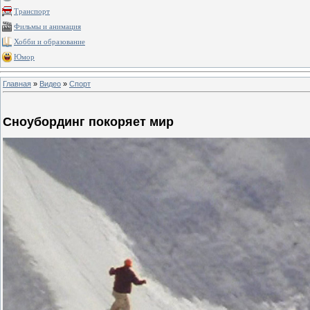
Транспорт
Фильмы и анимация
Хобби и образование
Юмор
Главная
»
Видео
»
Спорт
Сноубординг покоряет мир