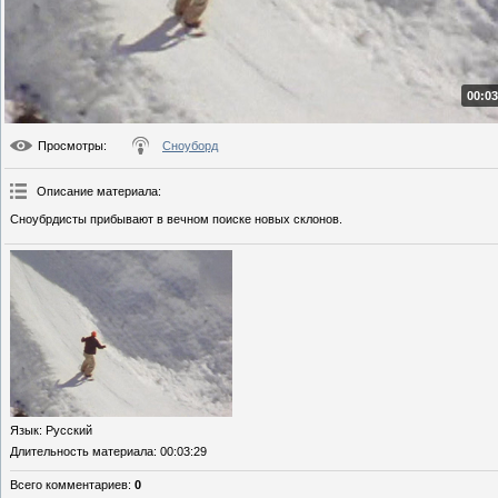
00:03
Просмотры
:
Сноуборд
Описание материала
:
Сноубрдисты прибывают в вечном поиске новых склонов.
Язык
: Русский
Длительность материала
: 00:03:29
Всего комментариев
:
0