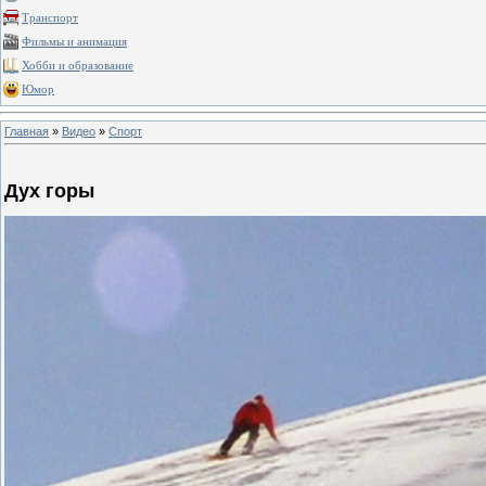
Транспорт
Фильмы и анимация
Хобби и образование
Юмор
Главная
»
Видео
»
Спорт
Дух горы