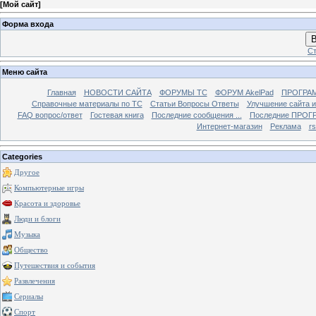
[
Мой сайт
]
Форма входа
В
Ст
Меню сайта
Главная
НОВОСТИ САЙТА
ФОРУМЫ TC
ФОРУМ AkelPad
ПРОГРА
Справочные материалы по TС
Статьи Вопросы Ответы
Улучшение сайта 
FAQ вопрос/ответ
Гостевая книга
Последние сообщения ...
Последние ПРОГР
Интернет-магазин
Реклама
r
Categories
Другое
Компьютерные игры
Красота и здоровье
Люди и блоги
Музыка
Общество
Путешествия и события
Развлечения
Сериалы
Спорт