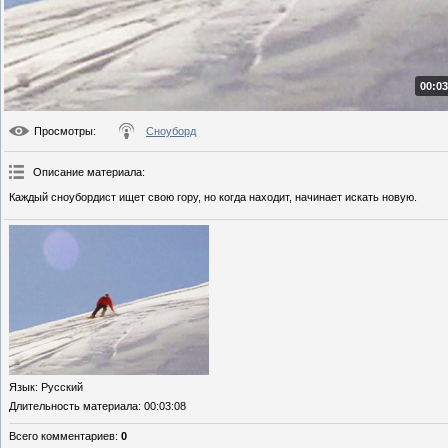
00:03
Просмотры
:
Сноуборд
Описание материала
:
Каждый сноубордист ищет свою гору, но когда находит, начинает искать новую.
Язык
: Русский
Длительность материала
: 00:03:08
Всего комментариев
:
0