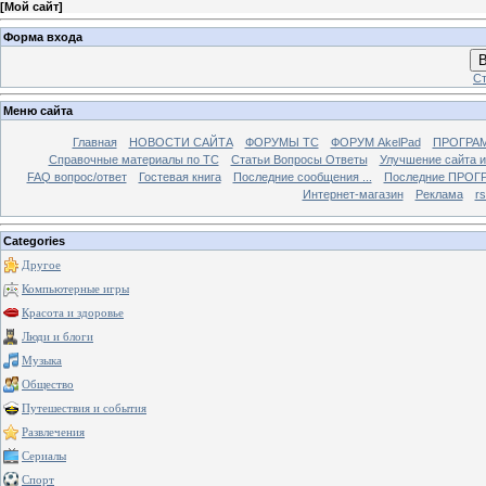
[
Мой сайт
]
Форма входа
В
Ст
Меню сайта
Главная
НОВОСТИ САЙТА
ФОРУМЫ TC
ФОРУМ AkelPad
ПРОГРА
Справочные материалы по TС
Статьи Вопросы Ответы
Улучшение сайта 
FAQ вопрос/ответ
Гостевая книга
Последние сообщения ...
Последние ПРОГР
Интернет-магазин
Реклама
r
Categories
Другое
Компьютерные игры
Красота и здоровье
Люди и блоги
Музыка
Общество
Путешествия и события
Развлечения
Сериалы
Спорт