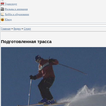
Транспорт
Фильмы и анимация
Хобби и образование
Юмор
Главная
»
Видео
»
Спорт
Подготовленная трасса