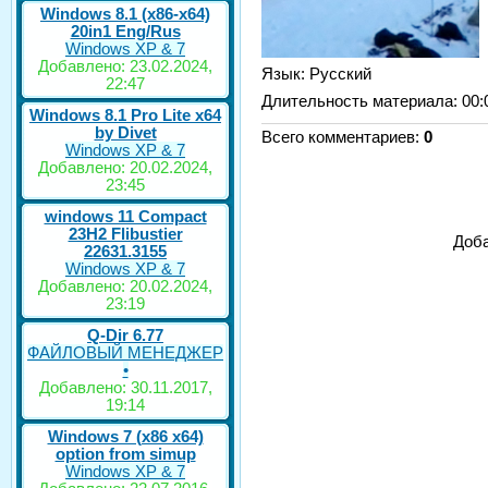
Windows 8.1 (x86-x64)
20in1 Eng/Rus
Windows XP & 7
Добавлено: 23.02.2024,
Язык
: Русский
22:47
Длительность материала
: 00:
Windows 8.1 Pro Lite x64
by Divet
Всего комментариев
:
0
Windows XP & 7
Добавлено: 20.02.2024,
23:45
windows 11 Compact
23H2 Flibustier
Доба
22631.3155
Windows XP & 7
Добавлено: 20.02.2024,
23:19
Q-Dir 6.77
ФАЙЛОВЫЙ МЕНЕДЖЕР
•
Добавлено: 30.11.2017,
19:14
Windows 7 (x86 x64)
option from simup
Windows XP & 7