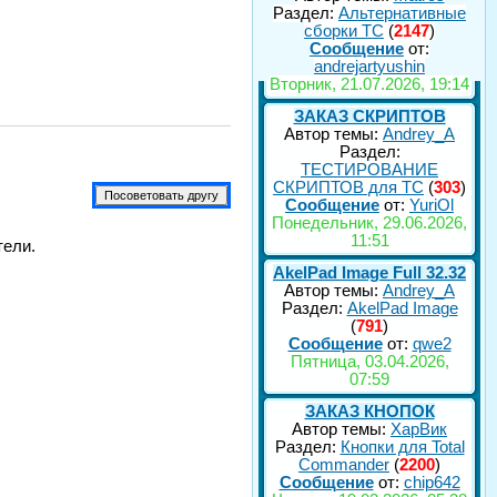
Раздел:
Альтернативные
сборки ТС
(
2147
)
Сообщение
от:
andrejartyushin
Вторник, 21.07.2026, 19:14
ЗАКАЗ СКРИПТОВ
Автор темы:
Andrey_A
Раздел:
ТЕСТИРОВАНИЕ
СКРИПТОВ для TC
(
303
)
Сообщение
от:
YuriOl
Понедельник, 29.06.2026,
11:51
тели.
AkelPad Image Full 32.32
Автор темы:
Andrey_A
Раздел:
AkelPad Image
(
791
)
Сообщение
от:
qwe2
Пятница, 03.04.2026,
07:59
ЗАКАЗ КНОПОК
Автор темы:
ХарВик
Раздел:
Кнопки для Total
Commander
(
2200
)
Сообщение
от:
chip642