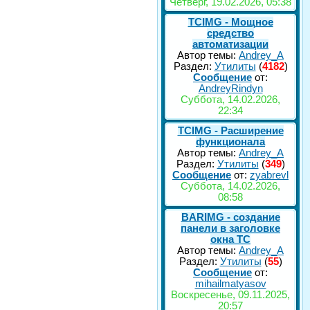
Четверг, 19.02.2026, 05:38
TCIMG - Мощное
средство
автоматизации
Автор темы:
Andrey_A
Раздел:
Утилиты
(
4182
)
Сообщение
от:
AndreyRindyn
Суббота, 14.02.2026,
22:34
TCIMG - Расширение
функционала
Автор темы:
Andrey_A
Раздел:
Утилиты
(
349
)
Сообщение
от:
zyabrevl
Суббота, 14.02.2026,
08:58
BARIMG - создание
панели в заголовке
окна TC
Автор темы:
Andrey_A
Раздел:
Утилиты
(
55
)
Сообщение
от:
mihailmatyasov
Воскресенье, 09.11.2025,
20:57