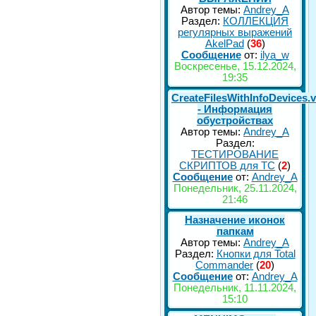
Автор темы:
Andrey_A
Раздел:
КОЛЛЕКЦИЯ
регулярных выражений
AkelPad
(
36
)
Сообщение
от:
ilya_w
Воскресенье, 15.12.2024,
19:35
CreateFilesWithInfoDevices.
- Информация
обустройствах
Автор темы:
Andrey_A
Раздел:
ТЕСТИРОВАНИЕ
СКРИПТОВ для TC
(
2
)
Сообщение
от:
Andrey_A
Понедельник, 25.11.2024,
21:46
Назначение иконок
папкам
Автор темы:
Andrey_A
Раздел:
Кнопки для Total
Commander
(
20
)
Сообщение
от:
Andrey_A
Понедельник, 11.11.2024,
15:10