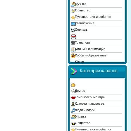
Музыка
Общество
Путешествия и события
Развлечения
Сериалы
Спорт
Транспорт
Фильмы и анимация
Хобби и образование
Юмор
Категории каналов
Другое
Компьютерные игры
Красота и здоровье
Люди и блоги
Музыка
Общество
Путешествия и события