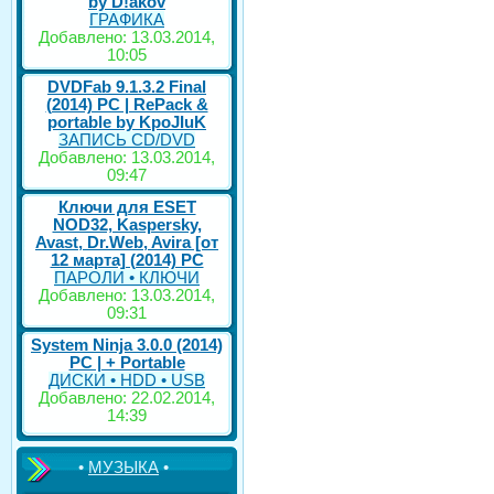
by D!akov
ГРАФИКА
Добавлено: 13.03.2014,
10:05
DVDFab 9.1.3.2 Final
(2014) PC | RePack &
portable by KpoJIuK
ЗАПИСЬ CD/DVD
Добавлено: 13.03.2014,
09:47
Ключи для ESET
NOD32, Kaspersky,
Avast, Dr.Web, Avira [от
12 марта] (2014) PC
ПАРОЛИ • КЛЮЧИ
Добавлено: 13.03.2014,
09:31
System Ninja 3.0.0 (2014)
РС | + Portable
ДИСКИ • HDD • USB
Добавлено: 22.02.2014,
14:39
•
МУЗЫКА
•