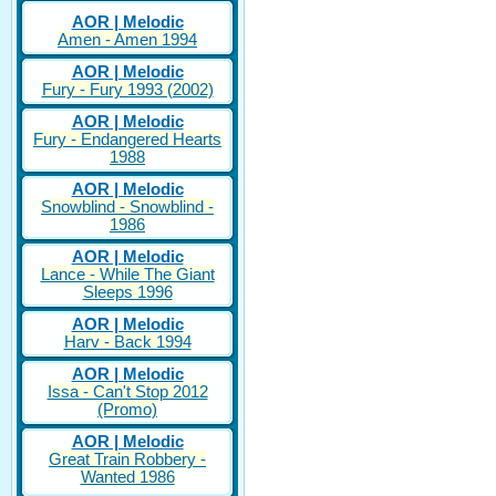
AOR | Melodic
Amen - Amen 1994
AOR | Melodic
Fury - Fury 1993 (2002)
AOR | Melodic
Fury - Endangered Hearts
1988
AOR | Melodic
Snowblind - Snowblind -
1986
AOR | Melodic
Lance - While The Giant
Sleeps 1996
AOR | Melodic
Harv - Back 1994
AOR | Melodic
Issa - Can't Stop 2012
(Promo)
AOR | Melodic
Great Train Robbery -
Wanted 1986