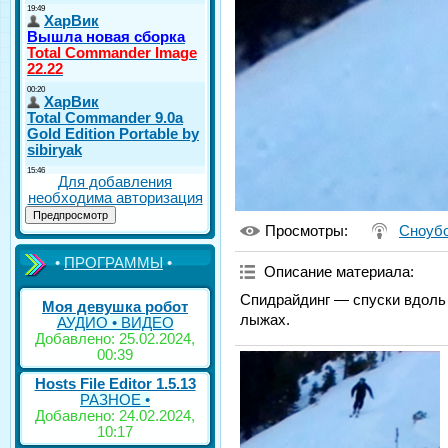
Для добавления
необходима авторизация
Просмотры
:
Сноуб
•
ПРОГРАММЫ
•
Описание материала
:
Спидрайдинг — спуски вдоль 
Моя девушка робот
лыжах.
АУДИО • ВИДЕО
Добавлено: 25.02.2024,
00:39
Hosts File Editor 1.5.13
РАЗНОЕ •
Добавлено: 24.02.2024,
10:17