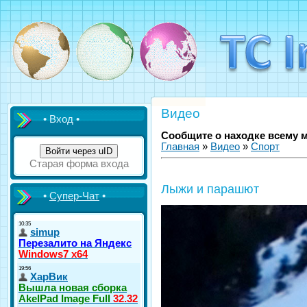
Видео
• Вход •
Сообщите о находке всему 
Главная
»
Видео
»
Спорт
Войти через uID
Старая форма входа
Лыжи и парашют
•
Супер-Чат
•