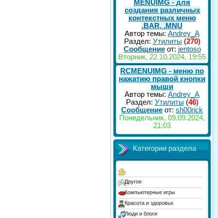
MENUIMG - для
создания различных
контекстных меню
.BAR, .MNU
Автор темы:
Andrey_A
Раздел:
Утилиты
(
270
)
Сообщение
от:
jentoso
Вторник, 22.10.2024, 19:55
RCMENUIMG - меню по
нажатию правой кнопки
мыши
Автор темы:
Andrey_A
Раздел:
Утилиты
(
46
)
Сообщение
от:
sh00rick
Понедельник, 09.09.2024,
21:03
Категории раздела
Другое
Компьютерные игры
Красота и здоровье
Люди и блоги