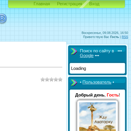
Главная
Регистрация
Вход
Воскресенье, 09.08.2026, 16:50
Приветствую Вас
Гость
|
RSS
Поиск по сайту в •••
Google
•••
Loading
•
Пользователь
•
Добрый день
,
Гость
!