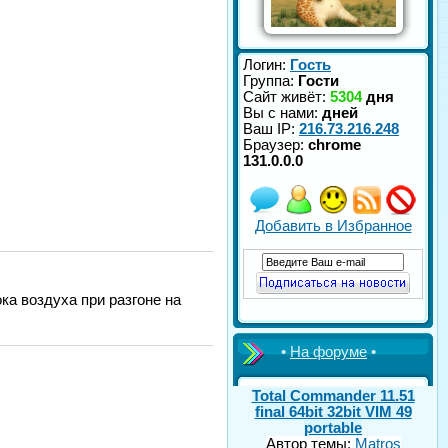
Логин:
Гость
Группа:
Гости
Сайт живёт:
5304
дня
Вы с нами:
дней
Ваш IP:
216.73.216.248
Браузер:
chrome
131.0.0.0
Добавить в Избранное
ка воздуха при разгоне на
•
На форуме
•
Total Commander 11.51
final 64bit 32bit VIM 49
portable
Автор темы:
Matros