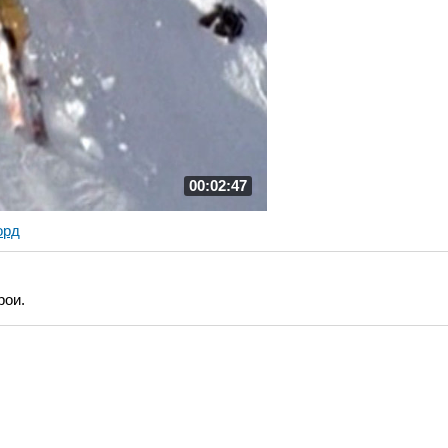
00:02:47
орд
рои.