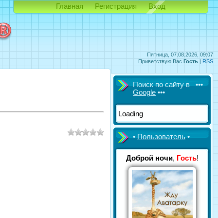
Главная
Регистрация
Вход
Пятница, 07.08.2026, 09:07
Приветствую Вас
Гость
|
RSS
Поиск по сайту в •••
Google
•••
Loading
•
Пользователь
•
Доброй ночи
,
Гость
!