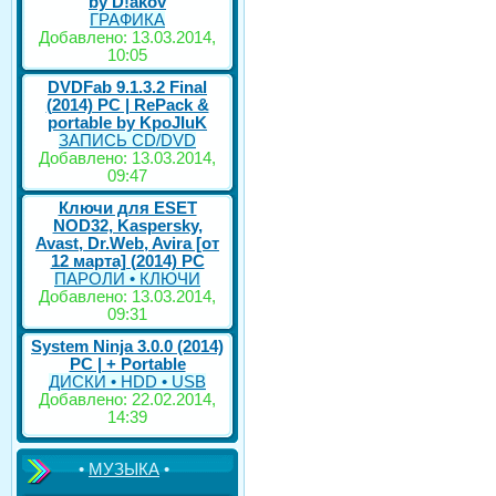
by D!akov
ГРАФИКА
Добавлено: 13.03.2014,
10:05
DVDFab 9.1.3.2 Final
(2014) PC | RePack &
portable by KpoJIuK
ЗАПИСЬ CD/DVD
Добавлено: 13.03.2014,
09:47
Ключи для ESET
NOD32, Kaspersky,
Avast, Dr.Web, Avira [от
12 марта] (2014) PC
ПАРОЛИ • КЛЮЧИ
Добавлено: 13.03.2014,
09:31
System Ninja 3.0.0 (2014)
РС | + Portable
ДИСКИ • HDD • USB
Добавлено: 22.02.2014,
14:39
•
МУЗЫКА
•