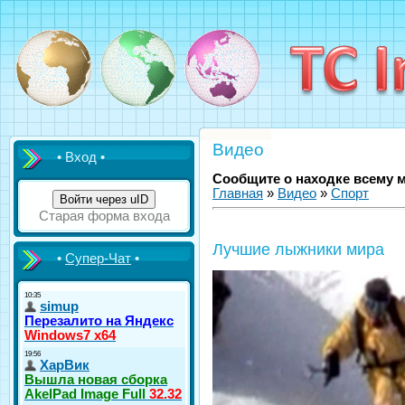
Видео
• Вход •
Сообщите о находке всему 
Главная
»
Видео
»
Спорт
Войти через uID
Старая форма входа
Лучшие лыжники мира
•
Супер-Чат
•