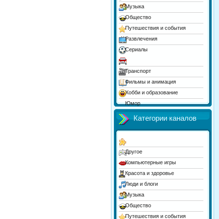
Музыка
Общество
Путешествия и события
Развлечения
Сериалы
Спорт
Транспорт
Фильмы и анимация
Хобби и образование
Юмор
Категории каналов
Другое
Компьютерные игры
Красота и здоровье
Люди и блоги
Музыка
Общество
Путешествия и события