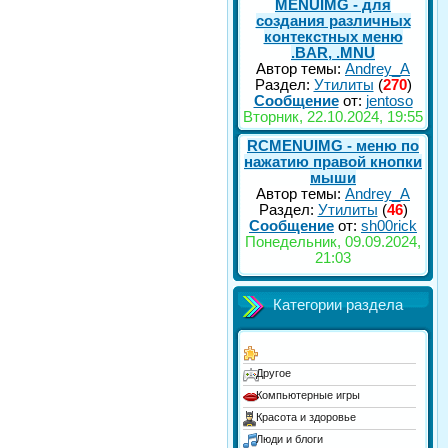
MENUIMG - для
создания различных
контекстных меню
.BAR, .MNU
Автор темы:
Andrey_A
Раздел:
Утилиты
(
270
)
Сообщение
от:
jentoso
Вторник, 22.10.2024, 19:55
RCMENUIMG - меню по
нажатию правой кнопки
мыши
Автор темы:
Andrey_A
Раздел:
Утилиты
(
46
)
Сообщение
от:
sh00rick
Понедельник, 09.09.2024,
21:03
Категории раздела
Другое
Компьютерные игры
Красота и здоровье
Люди и блоги