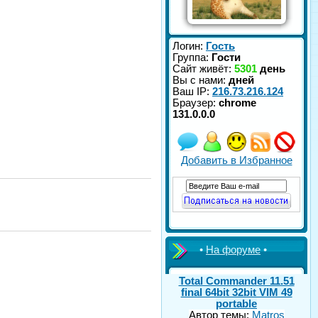
Логин:
Гость
Группа:
Гости
Сайт живёт:
5301
день
Вы с нами:
дней
Ваш IP:
216.73.216.124
Браузер:
chrome
131.0.0.0
Добавить в Избранное
•
На форуме
•
Total Commander 11.51
final 64bit 32bit VIM 49
portable
Автор темы:
Matros