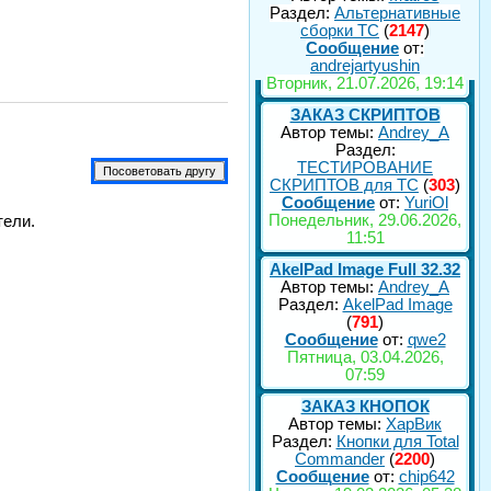
Раздел:
Альтернативные
сборки ТС
(
2147
)
Сообщение
от:
andrejartyushin
Вторник, 21.07.2026, 19:14
ЗАКАЗ СКРИПТОВ
Автор темы:
Andrey_A
Раздел:
ТЕСТИРОВАНИЕ
СКРИПТОВ для TC
(
303
)
Сообщение
от:
YuriOl
Понедельник, 29.06.2026,
тели.
11:51
AkelPad Image Full 32.32
Автор темы:
Andrey_A
Раздел:
AkelPad Image
(
791
)
Сообщение
от:
qwe2
Пятница, 03.04.2026,
07:59
ЗАКАЗ КНОПОК
Автор темы:
ХарВик
Раздел:
Кнопки для Total
Commander
(
2200
)
Сообщение
от:
chip642