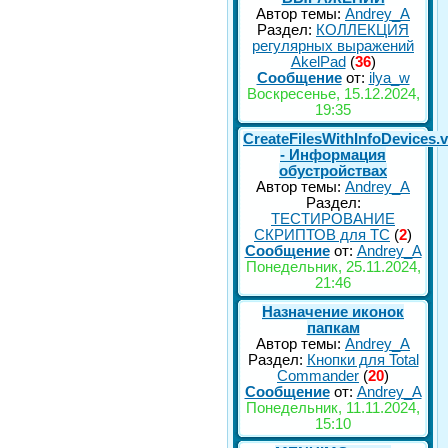
Автор темы:
Andrey_A
Раздел:
КОЛЛЕКЦИЯ
регулярных выражений
AkelPad
(
36
)
Сообщение
от:
ilya_w
Воскресенье, 15.12.2024,
19:35
CreateFilesWithInfoDevices.
- Информация
обустройствах
Автор темы:
Andrey_A
Раздел:
ТЕСТИРОВАНИЕ
СКРИПТОВ для TC
(
2
)
Сообщение
от:
Andrey_A
Понедельник, 25.11.2024,
21:46
Назначение иконок
папкам
Автор темы:
Andrey_A
Раздел:
Кнопки для Total
Commander
(
20
)
Сообщение
от:
Andrey_A
Понедельник, 11.11.2024,
15:10