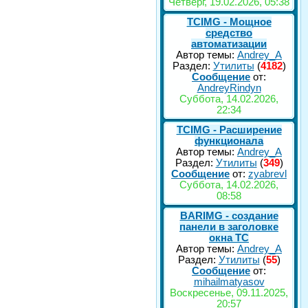
Четверг, 19.02.2026, 05:38
TCIMG - Мощное
средство
автоматизации
Автор темы:
Andrey_A
Раздел:
Утилиты
(
4182
)
Сообщение
от:
AndreyRindyn
Суббота, 14.02.2026,
22:34
TCIMG - Расширение
функционала
Автор темы:
Andrey_A
Раздел:
Утилиты
(
349
)
Сообщение
от:
zyabrevl
Суббота, 14.02.2026,
08:58
BARIMG - создание
панели в заголовке
окна TC
Автор темы:
Andrey_A
Раздел:
Утилиты
(
55
)
Сообщение
от:
mihailmatyasov
Воскресенье, 09.11.2025,
20:57