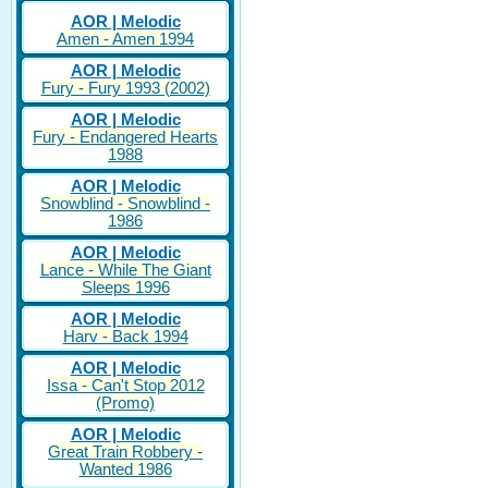
AOR | Melodic
Amen - Amen 1994
AOR | Melodic
Fury - Fury 1993 (2002)
AOR | Melodic
Fury - Endangered Hearts
1988
AOR | Melodic
Snowblind - Snowblind -
1986
AOR | Melodic
Lance - While The Giant
Sleeps 1996
AOR | Melodic
Harv - Back 1994
AOR | Melodic
Issa - Can't Stop 2012
(Promo)
AOR | Melodic
Great Train Robbery -
Wanted 1986